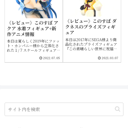
《レビュー》このすば ダ
《レビュー》このすば ア
クネスのプライズフィギ
クア 水着フィギュア+新
ュア
作アニメ情報
本日は2017年にSEGA様より商
本日は夏らしく2019年にファッ
品化されたプライズフィギュア
ト・カンパニー様から立体化さ
『この素晴らしい世界に祝福
れた１/７スケールフィギュア、
を！（このすば）』シリーズよ
この素晴らしい世界に祝福を！
り「この素晴らしい世界に祝福
2022.07.05
2021.03.07
２（このすば）より水着姿の
を！2 プレミアムフィギュア
「アクア」をご紹介します。こ
“ダクネス”」をご紹介します。
のすば関連のグッズは大きく分
ダクネスはこれまでに多くのメ
けて"原作Ver."と"アニメーショ
ーカー様よりフィギュア化され
ンver."に分類されるのですが、
ておりますが、商品の質は良く
こちらはアニメに準じた造形と
ともダクネスらしさを表現でき
なってます。
ているものは意外にも少ない印
象です。その中で今回ご紹介す
るフィギュアはそのダクネスら
しさをしっかりと感じることが
出来るアイテムです