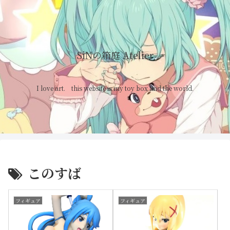
SiNの箱庭 Atelier
I love art. this website is my toy box and the world.
このすば
フィギュア
フィギュア