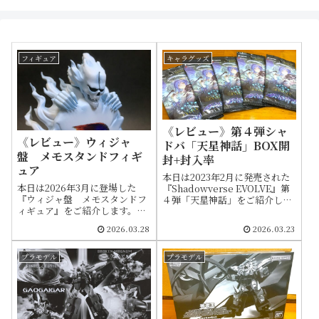
フィギュア
キャラグッズ
《レビュー》第４弾シャ
《レビュー》ウィジャ
ドバ「天星神話」BOX開
盤 メモスタンドフィギ
封+封入率
ュア
本日は2023年2月に発売された
本日は2026年3月に登場した
『Shadowverse EVOLVE』第
『ウィジャ盤 メモスタンドフ
４弾「天星神話」をご紹介しま
ィギュア』をご紹介します。モ
す。こちらの商品は「コードギ
チーフは2001年に発売された
アス 反逆のルルーシュ」とコラ
2026.03.28
2026.03.23
「Labyrinth of Nightmare －
ボを行っている特徴もあります
悪夢の迷宮－」で収録された罠
ので、今回はコラボカードの封
カード「ウィジャ盤」で、原作
入枚数などに焦点を当ててお伝
プラモデル
プラモデル
およびアニメで闇バクラが使用
えします
したオカルトデッキのキーカー
ドです