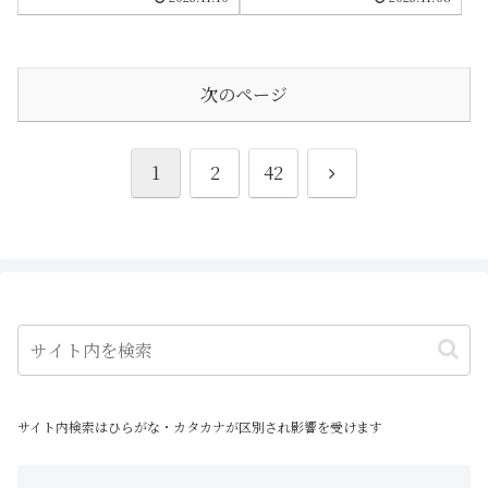
った商品ですがせっかくなので
購入したついでにレビューしよ
うと思います
次のページ
次
1
2
42
へ
サイト内検索はひらがな・カタカナが区別され影響を受けます