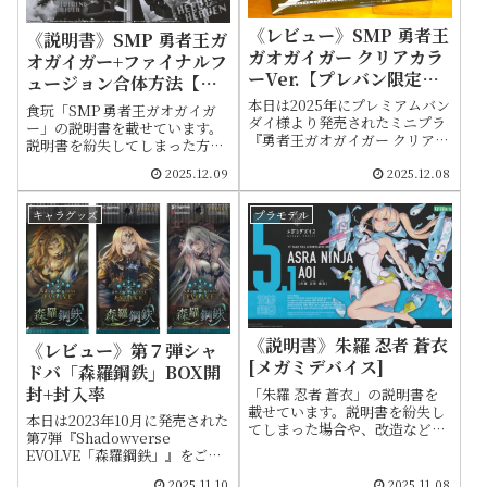
《レビュー》SMP 勇者王
《説明書》SMP 勇者王ガ
ガオガイガー クリアカラ
オガイガー+ファイナルフ
ーVer.【プレバン限定ミ
ュージョン合体方法【ミ
ニプラ】
ニプラ】
本日は2025年にプレミアムバン
食玩「SMP 勇者王ガオガイガ
ダイ様より発売されたミニプラ
ー」の説明書を載せています。
『勇者王ガオガイガー クリアカ
説明書を紛失してしまった方
ラーVer.』をご紹介します。
や、ファイナルフュージョンへ
2025.12.09
2025.12.08
元々は2017年に発売された食玩
の合体方法を改めて確認したい
「スーパーミニプラ 勇者王ガオ
場合などにご活用ください
ガイガー」シリーズです
キャラグッズ
プラモデル
《説明書》朱羅 忍者 蒼衣
《レビュー》第７弾シャ
[メガミデバイス]
ドバ「森羅鋼鉄」BOX開
封+封入率
「朱羅 忍者 蒼衣」の説明書を
載せています。説明書を紛失し
本日は2023年10月に発売された
てしまった場合や、改造などで
第7弾『Shadowverse
内部構造を確認したい時などで
EVOLVE「森羅鋼鉄」』をご紹
ご活用ください
介します。発売からしばらく経
2025.11.10
2025.11.08