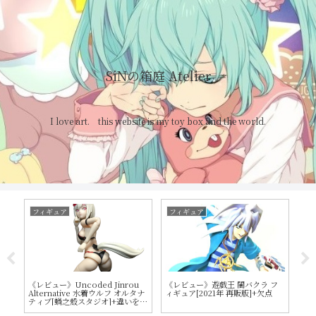
SiNの箱庭 Atelier
I love art. this website is my toy box and the world.
ギュア
プラモデル
フィギュア
ュー》遊戯王 闇バクラ フ
《レビュー》アニマギア４弾 デミ
《レビュー》すーぱ
ア[2021年 再販版]+欠点
ナーガス+変形説明書
フィギュア～ラン
ズ品]