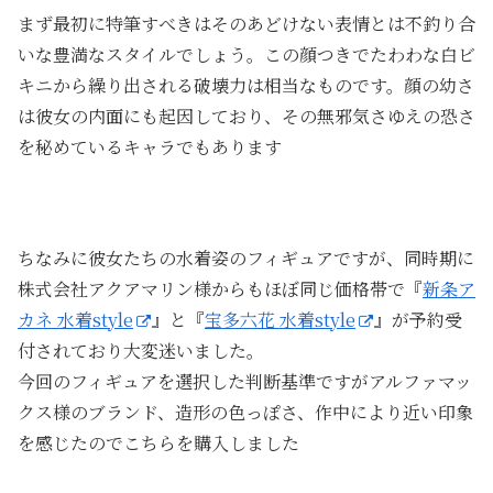
まず最初に特筆すべきはそのあどけない表情とは不釣り合
いな豊満なスタイルでしょう。この顔つきでたわわな白ビ
キニから繰り出される破壊力は相当なものです。顔の幼さ
は彼女の内面にも起因しており、その無邪気さゆえの恐さ
を秘めているキャラでもあります
ちなみに彼女たちの水着姿のフィギュアですが、同時期に
株式会社アクアマリン様からもほぼ同じ価格帯で『
新条ア
カネ 水着style
』と『
宝多六花 水着style
』が予約受
付されており大変迷いました。
今回のフィギュアを選択した判断基準ですがアルファマッ
クス様のブランド、造形の色っぽさ、作中により近い印象
を感じたのでこちらを購入しました