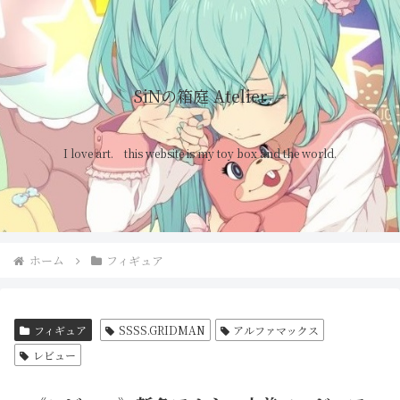
SiNの箱庭 Atelier
I love art. this website is my toy box and the world.
ホーム
フィギュア
フィギュア
SSSS.GRIDMAN
アルファマックス
レビュー