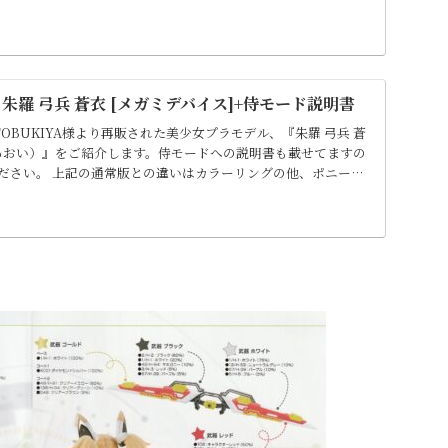
という位置付けです。 上記の通常版との違いはカラーリングの
、素足パーツが新規造形となってます
朱羅 弓兵 蒼衣 [メガミデバイス]+侍モード説明書
OTOBUKIYA様より再販された美少女プラモデル、『朱羅 弓兵 蒼
 あおい）』をご紹介します。侍モードへの説明書も載せてますの
ださい。 上記の通常版との違いはカラーリングの他、ポニーテ
足パーツが新規造形となってます