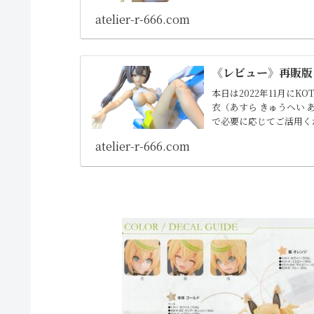
共有するリメイクキット
atelier-r-666.com
他、ツインテールの髪型
《レビュー》再販版 
本日は2022年11月にK
衣（あすら きゅうへい
で必要に応じてご活用く
ールのヘアスタイル、素
atelier-r-666.com