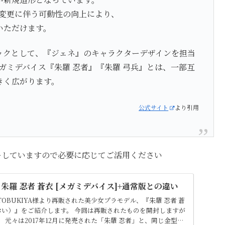
ン変更に伴う可動性の向上により、
いただけます。
ックとして、『ジェネ』のキャラクターデザインを担当
たメガミデバイス『朱羅 忍者』『朱羅 弓兵』とは、一部互
きく広がります。
公式サイト
より引用
ーしていますので必要に応じてご活用ください
朱羅 忍者 蒼衣 [メガミデバイス]+通常版との違い
OTOBUKIYA様より再販された美少女プラモデル、『朱羅 忍者 蒼
あおい）』をご紹介します。 今回は再販されたものを開封しますが
。 元々は2017年12月に発売された「朱羅 忍者」と、同じ金型を