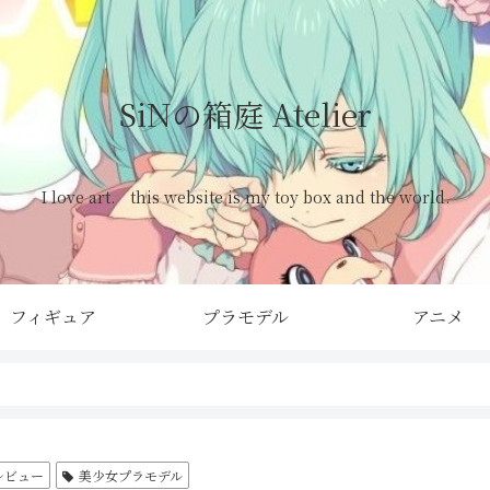
SiNの箱庭 Atelier
I love art. this website is my toy box and the world.
フィギュア
プラモデル
アニメ
レビュー
美少女プラモデル