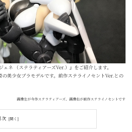
『ジェネ （ステラティアーズVer.）』をご紹介します。
の美少女プラモデルです。前作ステライノセントVer.との
画像左が今作ステラティアーズ、画像右が前作ステライノセントです
目次