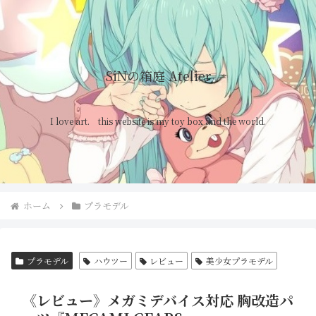
SiNの箱庭 Atelier
I love art. this website is my toy box and the world.
ホーム
プラモデル
プラモデル
ハウツー
レビュー
美少女プラモデル
《レビュー》メガミデバイス対応 胸改造パ