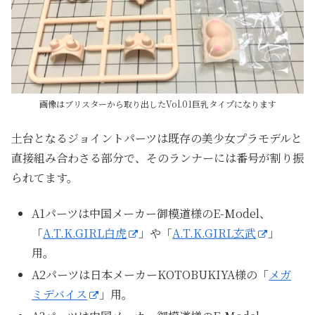
画像はブリスターから取り出したVol.01巨乳タイプになります
土台となるジョイントパーツは既存の美少女プラモデルと
直接組み合わさる部分で、そのランナーには番号が割り振
られてます。
A1パーツは中国メーカー御模道様のE-Model、
「
A.T.K.GIRL白虎
」や「
A.T.K.GIRL玄武
」
用。
A2パーツは日本メーカーKOTOBUKIYA様の「
メガ
ミデバイス
」用。