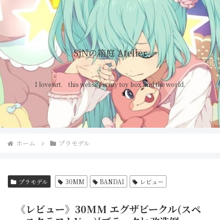
SiNの箱庭 Atelier
I love art. this website is my toy box and the world.
ホーム
プラモデル
プラモデル
30MM
BANDAI
レビュー
《レビュー》30MM エグザビークル(スペ