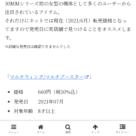
30MMシリーズ初の女型の機体として多くのユーザーから
注目されているアイテム。
それだけにネットでは現在（2021/6月）転売価格となっ
てますので発売日に実店舗で見つけることをオススメしま
す。
※詳細な発売日は確認できませんでした
「
マルチウィング/マルチブースター
」
価格 660円（税10%込）
発売日 2021年07月
対象年齢 8才以上
可変ウイング型のカスタムアイテムですが多足類を思わせ
メニュー
ホーム
検索
トップ
サイドバー
る生物的なフォルムです。