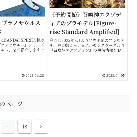
《予約開始》召喚神エクゾデ
》プラノサウルス
ィアのプラモデル[Figure-
ス
rise Standard Amplified]
BANDAI SPIRITS様か
今回は2023年8月より発売予定のプラモデ
プラノサウルス』シリーズ
ル、遊☆戯☆王デュエルモンスターズより
ウルス」をご紹介します。
『召喚神エクゾディア』の事前情報をお伝
たりますが、水棲生物
えします。現時点ではまだ予約が間に合い
のラインナップは初となり
ますので最後までお付き合いいただければ
と思います（2023/04時点）。まずは簡単
な製品概要からご紹介します
2023.06.28
2023.04.05
のページ
次
…
18