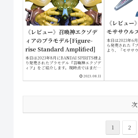
《レビュー
モササウル
《レビュー》召喚神エクゾデ
ィアのプラモデル[Figure-
本日は2023年6月に
ら発売された『
rise Standard Amplified]
より、「モササ
本作は4種目に当
本日は2023年8月にBANDAI SPIRITS様よ
（海生爬虫類）
り発売されたプラモデル『召喚神エクゾデ
ます
ィア』をご紹介します。現時点ではまだ在
庫があるようですのでレビューを参考に検
2023.08.11
討していただけたらと思います
（2023/08/11）。補足ですが本作のモデ
ルは「封印されしエクゾディア」の派生モ
ンスターです
次
1
2