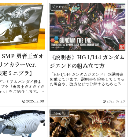
プラモデル
SMP 勇者王ガオ
《説明書》HG 1/144 ガンダム
リアカラーVer.
ジエンドの組み立て方
限定ミニプラ】
「HG 1/144 ガンダムジエンド」の説明書
を載せています。説明書を紛失してしまっ
にプレミアムバンダイ様よ
た場合や、改造などで分解するために予め
ニプラ『勇者王ガオガイガ
内部構造を確認したいときなどにご活用い
er.』をご紹介します。
ただければと思います
に発売された食玩「スーパ
王ガオガイガー」シリー
2025.12.08
2025.07.20
プラモデル