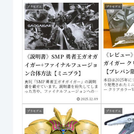
プラモデル
プラモデル
《レビュー》
《説明書》SMP 勇者王ガオガ
ガイガー ク
イガー+ファイナルフュージョ
【プレバン
ン合体方法【ミニプラ】
本日は2025年
食玩「SMP 勇者王ガオガイガー」の説明
り発売されたミ
書を載せています。説明書を紛失してしま
ー クリアカラーV
った方や、ファイナルフュージョンへの合
元々は2017年
体方法を改めて確認したい場合などにご活
ーミニプラ 勇者
2025.12.09
用ください
ズです
プラモデル
プラモデル