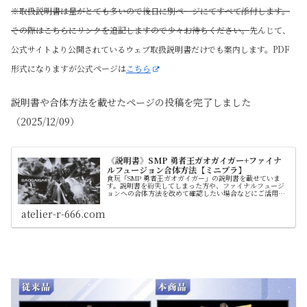
※取扱説明書は量がとても多いので後日に別ページにてすべて添付します。
その際はこちらにリンクを追記しますので少々お待ちください。
先んじて、
公式サイトより公開されているウェブ取扱説明書だけでも案内します。PDF
形式になりますが公式ページは
こちら
説明書や合体方法を載せたページの投稿を完了しました
（2025/12/09）
《説明書》SMP 勇者王ガオガイガー+ファイナ
ルフュージョン合体方法【ミニプラ】
食玩「SMP 勇者王ガオガイガー」の説明書を載せていま
す。説明書を紛失してしまった方や、ファイナルフュージ
ョンへの合体方法を改めて確認したい場合などにご活用く
ださい
atelier-r-666.com