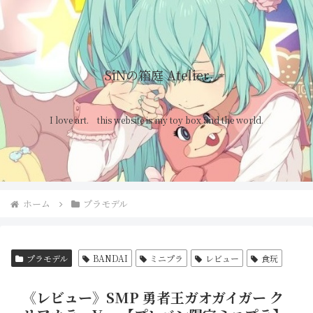
SiNの箱庭 Atelier
I love art. this website is my toy box and the world.
ホーム
プラモデル
プラモデル
BANDAI
ミニプラ
レビュー
食玩
《レビュー》SMP 勇者王ガオガイガー ク