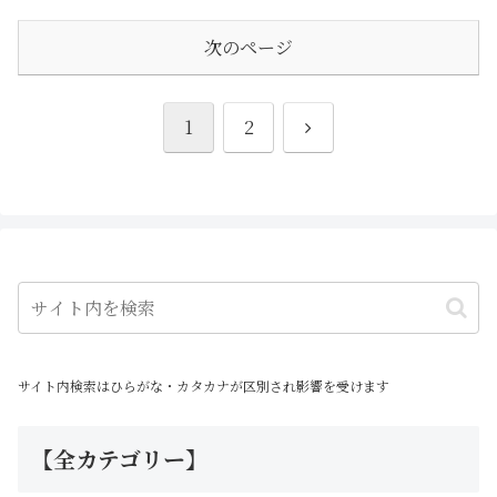
し、その中からさらに細分化さ
ンVer.とダークグレーVer.が登
れたものがスペースクラフト
場し、同年12月にはホワイト
Ver.になります。ちなみに同型
Ver.が発売されました。今回の
次のページ
機が2021年の2月にパープルカ
ブラックが登場したことにより
ラーで登場しており、今回はそ
カラーカスタマイズの幅がさら
のリカラーアイテムという立ち
に広がりました。後半には簡単
位置です
な改造例と、「第３勢力・スピ
次
1
2
ナティア」など今後30MMシリ
ーズから発売される注目のアイ
テムをピックアップしてます
へ
サイト内検索はひらがな・カタカナが区別され影響を受けます
【全カテゴリー】