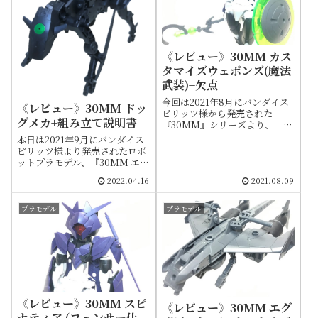
《レビュー》30MM カス
タマイズウェポンズ(魔法
武装)+欠点
今回は2021年8月にバンダイス
《レビュー》30MM ドッ
ピリッツ様から発売された
グメカ+組み立て説明書
『30MM』シリーズより、「カ
スタマイズウェポンズ(魔法武
本日は2021年9月にバンダイス
装)」をご紹介します。シリーズ
ピリッツ様より発売されたロボ
初となる魔法をモチーフにした
ットプラモデル、『30MM エグ
武器セットで、ジョイントを組
ザビークル』シリーズより「ド
2022.04.16
2021.08.09
み替えることで様々な形態に変
ッグメカ」をご紹介します。説
形します。装着例や欠点につい
明書を載せておりますので、再
ても語ってます。
びデフォルト状態に組み直した
プラモデル
プラモデル
い場合などにご活用ください
《レビュー》30MM スピ
《レビュー》30MM エグ
ナティア (フェンサー仕