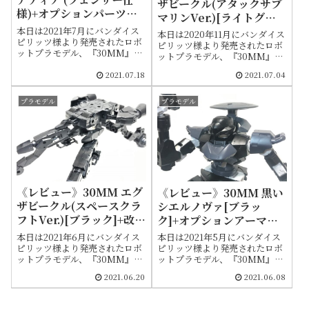
ザビークル(アタックサブ
様)+オプションパーツ改
マリンVer.)[ライトグレ
造例
ー]+説明書
本日は2021年7月にバンダイス
本日は2020年11月にバンダイス
ピリッツ様より発売されたロボ
ピリッツ様より発売されたロボ
ットプラモデル、『30MM』シ
ットプラモデル、『30MM』シ
リーズの「30MM 1/144 EXM-
リーズの「エグザビークル(アタ
E7f スピナティア (フェンサー仕
2021.07.18
2021.07.04
ックサブマリンVer.)[ライトグ
様)」をご紹介します。同シリー
レー]」をご紹介します。説明書
ズの第３勢力から、初の女型の
も添付してますので紛失してし
プラモデル
プラモデル
機体が登場です。別売りの追加
まった際などにご活用くださ
オプションパーツについても詳
い。エグザビークルにはいくつ
しく記述してますまた、8月に
かの形状が存在し、その中の一
は同型機のアサシン仕様が発売
種が今回のアタックサブマリン
予定です。
Ver.になります。
《レビュー》30MM エグ
《レビュー》30MM 黒い
ザビークル(スペースクラ
シエルノヴァ[ブラッ
フトVer.)[ブラック]+改造
ク]+オプションアーマー
例
改造例
本日は2021年6月にバンダイス
本日は2021年5月にバンダイス
ピリッツ様より発売されたロボ
ピリッツ様より発売されたロボ
ットプラモデル、『30MM』シ
ットプラモデル、『30MM』シ
リーズの「エグザビークル(スペ
リーズの「1/144 bEXM-14T シ
2021.06.20
2021.06.08
ースクラフトVer.)[ブラック]」
エルノヴァ[ブラック]」をご紹
をご紹介します。エグザビーク
介します。シエルノヴァ自体は
ルにはいくつかの形状が存在
2020年6月に初出としてグリー