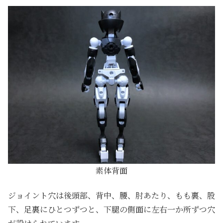
素体背面
ジョイント穴は後頭部、背中、腰、肘あたり、もも裏、股
下、足裏にひとつずつと、下腿の側面に左右一か所ずつ穴