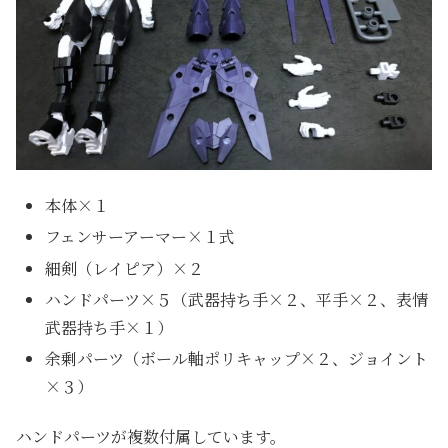
本体×１
フェンサーアーマー×１式
細剣（レイピア）×２
ハンドパーツ×５（武器持ち手×２、平手×２、表情
武器持ち手×１）
余剰パーツ（ボール軸ポリキャップ×２、ジョイント
×３）
ハンドパーツが複数付属しています。