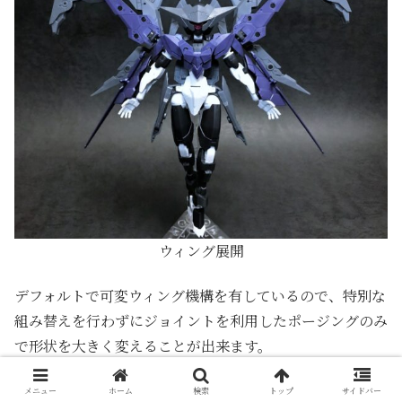
ウィング展開
デフォルトで可変ウィング機構を有しているので、特別な
組み替えを行わずにジョイントを利用したポージングのみ
で形状を大きく変えることが出来ます。
刺々しいシルエットはヒール感を演出し、強者のオーラが
メニュー
ホーム
検索
トップ
サイドバー