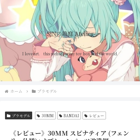
SiNの箱庭 Atelier
I love art. this website is my toy box and the world.
ホーム
プラモデル
プラモデル
30MM
BANDAI
レビュー
《レビュー》30MM スピナティア (フェン