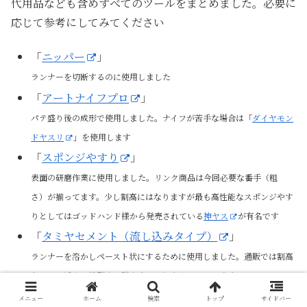
代用品なども含めすべてのツールをまとめました。必要に
応じて参考にしてみてください
「
ニッパー
」
ランナーを切断するのに使用しました
「
アートナイフプロ
」
パテ盛り後の成形で使用しました。ナイフが苦手な場合は「
ダイヤモン
ドヤスリ
」を使用します
「
スポンジやすり
」
表面の研磨作業に使用しました。リンク商品は今回必要な番手（粗
さ）が揃ってます。少し割高にはなりますが最も高性能なスポンジやす
りとしてはゴッドハンド様から発売されている
神ヤス
が有名です
「
タミヤセメント（流し込みタイプ）
」
ランナーを溶かしペースト状にするために使用しました。通販では割高
なのでお近くの模型店で購入することをオススメします
「
Mr.スペアボトル (L)
」
メニュー
ホーム
検索
トップ
サイドバー