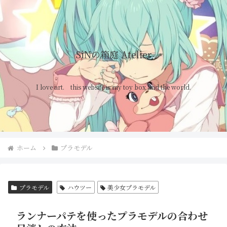
SiNの箱庭 Atelier
I love art. this website is my toy box and the world.
ホーム
プラモデル
プラモデル
ハウツー
美少女プラモデル
ランナーパテを使ったプラモデルの合わせ