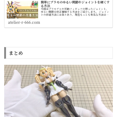
簡単にプラモのゆるい関節やジョイントを硬くす
る方法
今回はプラモデルや可動フィギュアの弱ったジョイント、
ゆるい関節を修正補強する方法をご紹介します。 ジョイン
トの修繕方法には色々あり、現在もっとも有名な方法は
「パーマネントマットバーニッシュ」を使ったやり方です
が購入後ほかに使い道がなかったり、また取り扱い店舗も
atelier-r-666.com
限られるというデメリットもあるのでここでは入手しやす
い「アロンアルファ」を使った方法を解説します。 写真や
テキストだけでは伝わらないこともあると思い動画も制作
しました
まとめ