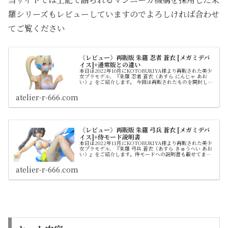
羅シリーズもレビューしていますのでよろしければ合わせ
てご覧ください
《レビュー》再販版 朱羅 忍者 蒼衣 [メガミデバ
イス]+通常版との違い
本日は2022年10月にKOTOBUKIYA様より再販された美少
女プラモデル、『朱羅 忍者 蒼衣（あすら にんじゃ あお
い）』をご紹介します。 今回は再販されたものを開封しま
すが初登場は2018年8月です。 元々は2017年12月に発売さ
れた「朱羅 忍者」と、同じ金型を共有するリメイクキット
atelier-r-666.com
という位置付けです。 上記の通常版との違いはカラーリン
グの他、ツインテールの髪型、素足パーツが新規造形とな
ってます
《レビュー》再販版 朱羅 弓兵 蒼衣 [メガミデバ
イス]+侍モード説明書
本日は2022年11月にKOTOBUKIYA様より再販された美少
女プラモデル、『朱羅 弓兵 蒼衣（あすら きゅうへい あお
い）』をご紹介します。侍モードへの説明書も載せてます
ので必要に応じてご活用ください。 上記の通常版との違い
はカラーリングの他、ポニーテールのヘアスタイル、素足
atelier-r-666.com
パーツが新規造形となってます