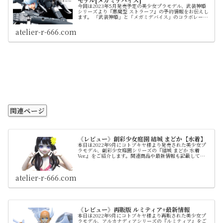
今回は2023年5月発売予定の美少女プラモデル、武装神姫
シリーズより『悪魔型 ストラーフ』の予約情報をお伝えし
ます。 「武装神姫」と「メガミデバイス」のコラボレーシ
ョン第３弾となるアイテムで、17年前のアクションフィギ
ュアがプラモデルとなって復活します。 現時点
atelier-r-666.com
（2022/12/09）ではまだ予約が間に合います。各種予約ペ
ージもご案内しておりますので最後までお付き合いいただ
ければと思います
関連ページ
《レビュー》創彩少女庭園 結城 まどか【水着】
本日は2022年9月にコトブキヤ様より発売された美少女プ
ラモデル、創彩少女庭園シリーズの『結城 まどか 水着
Ver.』をご紹介します。関連商品や最新情報も記載してい
ますので最後までお付き合いいただければと思います。
「創彩少女庭園」は2021年から始まった比較的新しいブラ
ンドです。当初は"女子高生のプラモデル"として話題にな
atelier-r-666.com
りました
《レビュー》再販版 ルミティア+最新情報
本日は2022年9月にコトブキヤ様より再販された美少女プ
ラモデル、アルカナディアシリーズの『ルミティア』をご