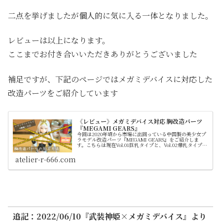
二点を挙げましたが個人的に気に入る一体となりました。
レビューは以上になります。
ここまでお付き合いいただきありがとうございました
補足ですが、下記のページではメガミデバイスに対応した
改造パーツをご紹介しています
《レビュー》メガミデバイス対応 胸改造パーツ
『MEGAMI GEARS』
今回は2020年頃から市場に出回っている中国製の美少女プ
ラモデル改造パーツ『MEGAMI GEARS』をご紹介しま
す。こちらは現在Vol.01巨乳タイプと、Vol.02爆乳タイプが
販売されてますが両方をお見せします。 こちらの製品はユ
ーザー自身による加工も必要となるためガレージキットに
atelier-r-666.com
近い印象のアイテムです。当サイトでは実際に取り付ける
場合の加工方法などを動画も交えて解説しています
追記：2022/06/10『武装神姫×メガミデバイス』より