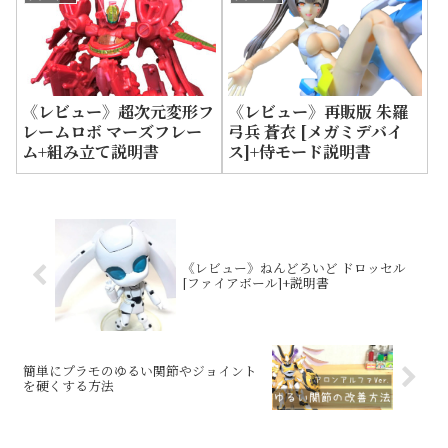
《レビュー》超次元変形フ
《レビュー》再販版 朱羅
レームロボ マーズフレー
弓兵 蒼衣 [メガミデバイ
ム+組み立て説明書
ス]+侍モード説明書
《レビュー》ねんどろいど ドロッセル
[ファイアボール]+説明書
簡単にプラモのゆるい関節やジョイント
を硬くする方法