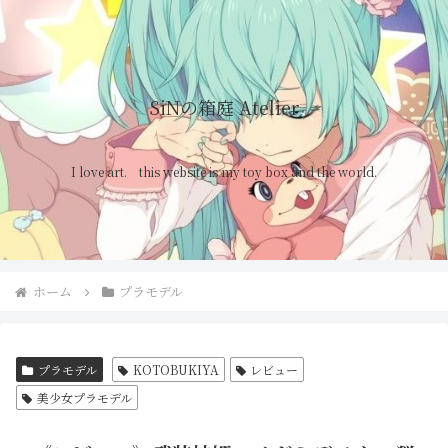
SiNの箱庭 Atelier
I love art. this website is my toy box and the world.
ホーム
プラモデル
プラモデル
KOTOBUKIYA
レビュー
美少女プラモデル