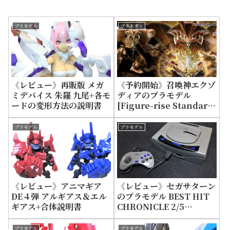
プラモデル
プラモデル
《レビュー》再販版 メガ
《予約開始》召喚神エクゾ
ミデバイス 朱羅 九尾+各モ
ディアのプラモデル
ードの変形方法の説明書
[Figure-rise Standard
Amplified]
プラモデル
プラモデル
《レビュー》アニマギア
《レビュー》セガサターン
DE４弾 アルギアス＆エル
のプラモデル BEST HIT
ギアス+合体説明書
CHRONICLE 2/5
SEGASATURN
プラモデル
プラモデル