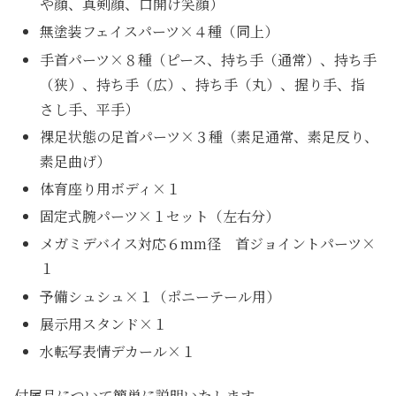
や顔、真剣顔、口開け笑顔）
無塗装フェイスパーツ×４種（同上）
手首パーツ×８種（ピース、持ち手（通常）、持ち手
（狭）、持ち手（広）、持ち手（丸）、握り手、指
さし手、平手）
裸足状態の足首パーツ×３種（素足通常、素足反り、
素足曲げ）
体育座り用ボディ×１
固定式腕パーツ×１セット（左右分）
メガミデバイス対応６mm径 首ジョイントパーツ×
１
予備シュシュ×１（ポニーテール用）
展示用スタンド×１
水転写表情デカール×１
付属品について簡単に説明いたします。