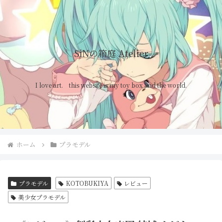
SiNの箱庭 Atelier
I love art. this website is my toy box and the world.
ホーム
プラモデル
プラモデル
KOTOBUKIYA
レビュー
美少女プラモデル