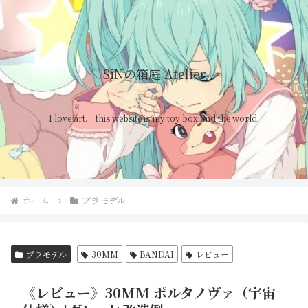
SiNの箱庭 Atelier
I love art. this website is my toy box and the world.
ホーム
プラモデル
プラモデル
30MM
BANDAI
レビュー
《レビュー》30MM ポルタノヴァ（宇宙