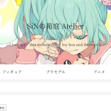
SiNの箱庭 Atelier
I love art. this website is my toy box and the world.
フィギュア
プラモデル
アニメ
食玩