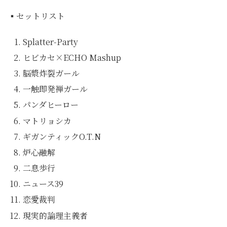
▪セットリスト
Splatter-Party
ヒビカセ×ECHO Mashup
脳漿炸裂ガール
一触即発禅ガール
パンダヒーロー
マトリョシカ
ギガンティックO.T.N
炉心融解
二息歩行
ニュース39
恋愛裁判
現実的論理主義者