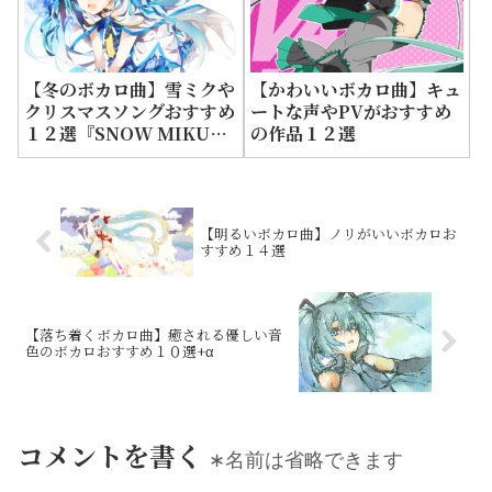
【冬のボカロ曲】雪ミクや
【かわいいボカロ曲】キュ
クリスマスソングおすすめ
ートな声やPVがおすすめ
１２選『SNOW MIKU
の作品１２選
2014～2023』
【明るいボカロ曲】ノリがいいボカロお
すすめ１４選
【落ち着くボカロ曲】癒される優しい音
色のボカロおすすめ１０選+α
コメントを書く
∗名前は省略できます