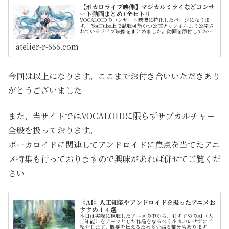
【ボカロライブ映像】マジカルミライなどコンサ
ート動画まとめ+全セトリ
VOCALOIDのコンサート映像に特化したページになりま
す。 YouTube上で試聴可能かつ公式チャンネルより公開さ
れているライブ映像をまとめました。動画を添付しており
ますのでダウンロード等せずに視聴できます。 各ライブの
セットリストをすべて記載していますので情報収集にもご
atelier-r-666.com
活用ください
今回は以上になります。ここまでお付き合いいただきあり
がとうございました
また、当サイトではVOCALOIDに限らずサブカルチャー
全般を扱っております。
ボーカロイドに関連してアンドロイドに焦点を当てたアニ
メ特集も行っておりますので興味があれば併せてご覧くだ
さい
《AI》人工知能やアンドロイドを扱ったアニメお
すすめ１４選
本日は実際に視聴したアニメの中から、おすすめのAI（人
工知能）をテーマとした作品をなるべくネタバレせずにご
紹介します。概要を伝えるため多少語る部分もありますが