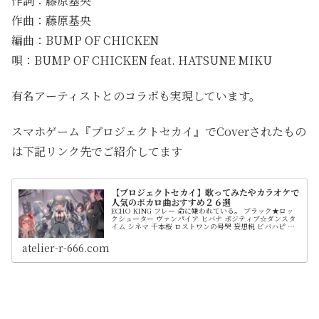
作詞：藤原基央
作曲：藤原基央
編曲：BUMP OF CHICKEN
唄：BUMP OF CHICKEN feat. HATSUNE MIKU
有名アーティストとのコラボも実現しています。
スマホゲーム『プロジェクトセカイ』でCoverされたもの
は下記リンク先でご紹介してます
【プロジェクトセカイ】歌ってみたやカラオケで
人気のボカロ曲おすすめ２６選
ECHO KING フレー 命に嫌われている。 ブラック★ロッ
クシューター ヴァンパイア ヒバナ ポジティブ☆ダンスタ
イム シネマ 千本桜 ロストワンの号哭 妄想税 ビバハピ タ
イムマシン 心拍数♯0822 ray ラブチーノ スイートマジッ
ク どりーみんチュチュ ハロ／ハワユ ハッピーシンセサイ
atelier-r-666.com
ザ 心做し ジャックポットサッドガール からくりピエロ
Ready Steady potatoになっていく