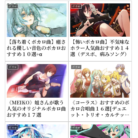
ボカロ
ボカロ
【怖いボカロ曲】不気味な
【落ち着くボカロ曲】癒さ
ホラー人気曲おすすめ１４
れる優しい音色のボカロお
選（デスボ、病みソング）
すすめ１０選+α
ボカロ
ボカロ
《MEIKO》姐さんが歌う
《コーラス》おすすめのボ
人気のオリジナルボカロ曲
カロ合唱曲１６選[デュエ
おすすめ１７選
ット・トリオ・カルテッ
ト]
ボカロ
ボカロ