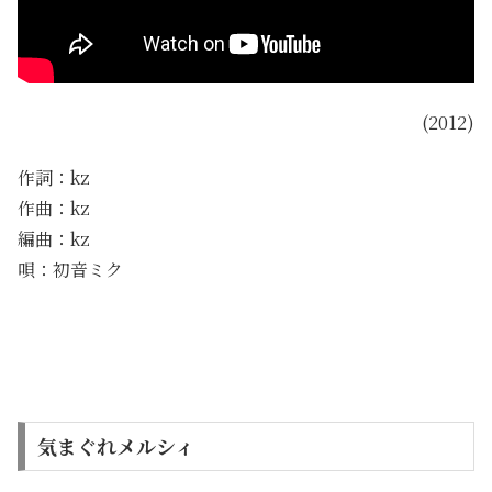
(2012)
作詞：kz
作曲：kz
編曲：kz
唄：初音ミク
気まぐれメルシィ