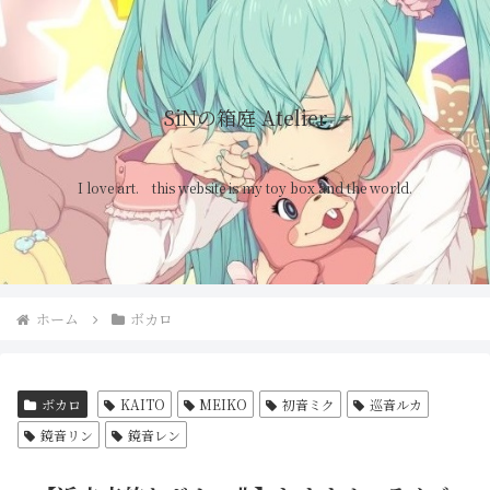
SiNの箱庭 Atelier
I love art. this website is my toy box and the world.
ホーム
ボカロ
ボカロ
KAITO
MEIKO
初音ミク
巡音ルカ
鏡音リン
鏡音レン