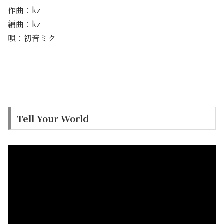
作曲：kz
編曲：kz
唄：初音ミク
Tell Your World