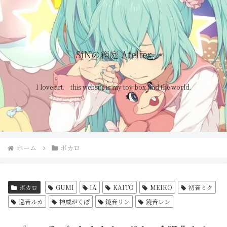
SiNの箱庭 Atelier
I love art. this website is my toy box and the world.
ホーム
ボカロ
ボカロ
GUMI
IA
KAITO
MEIKO
初音ミク
巡音ルカ
神威がくぽ
鏡音リン
鏡音レン