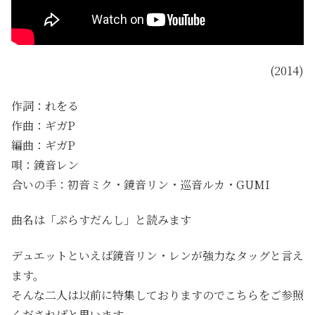
(2014)
作詞：れをる
作曲：ギガP
編曲：ギガP
唄：鏡音レン
合いの手：初音ミク・鏡音リン・巡音ルカ・GUMI
曲名は「ぷらすだんし」と読みます
デュエットといえば鏡音リン・レンが強力なタッグと言え
ます。
そんな二人は以前に特集しておりますのでこちらをご参照
くださればと思います