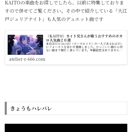
KAITOの楽曲をお探しでしたら、以前に特集しておりま
すので併せてご覧ください。その中で紹介している「大江
戸ジュリアナイト」も人気のデュエット曲です
《KAITO》カイト兄さんが歌うおすすめのボカ
ロ人気曲２０選
本日はVOCALOID（ボーカロイド）の一人であるKAITO
にフォーカスを合わせ選曲しました。かっこいい曲から切
ない曲まで幅広く含んでいます。年齢設定はありません
が、初音ミクよりも早くに製品化されている事からファン
の間では兄さんの愛称で親しまれています。 公式動画を添
atelier-r-666.com
付しておりますのでダウンロードせずに視聴できます。 投
稿日や曲情報も載せてます。 紹介はランキング形式ではな
く順不同です
きょうもハレバレ