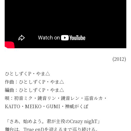
(2012)
ひとしずくP・やま△
作曲：ひとしずくP・やま△
編曲：ひとしずくP・やま△
唄：初音ミク・鏡音リン・鏡音レン・巡音ルカ・
KAITO・MEIKO・GUMI・神威がくぽ
「さあ、始めよう。君が主役のCrazy nighT」
舞台は、True enDを迎えるまで巡り続ける。