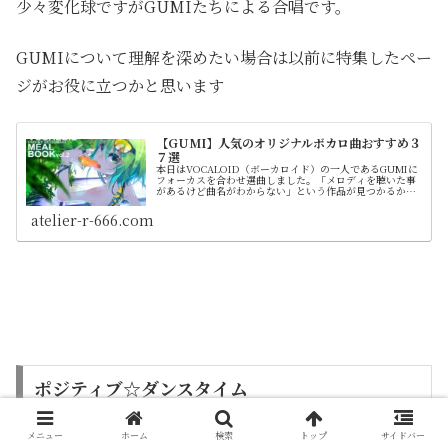
少々変化球ですがGUMIたちによる合唱です。
GUMIについて理解を深めたい場合は以前に特集したペー
ジがお役に立つかと思います
【GUMI】人気のオリジナルボカロ曲おすすめ３
７選
本日はVOCALOID（ボーカロイド）の一人であるGUMIに
フォーカスを合わせ選曲しました。「メロディを聴いた事
があるけど曲名がわからない」という作品が見つかるかも
しれません。 公式動画を添付しておりますのでダウンロー
ドせずに視聴できます。 投稿日や曲情報を簡潔にまとめて
atelier-r-666.com
ます。 紹介はランキング形式ではなく順不同です
ポジティブ☆ダンスタイム
メニュー
ホーム
検索
トップ
サイドバー