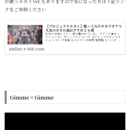
が歌うセカイVer.もありますので気になった方は下記リン
クをご参照ください
【プロジェクトセカイ】歌ってみたやカラオケで
人気のボカロ曲おすすめ２６選
ECHO KING フレー 命に嫌われている。 ブラック★ロッ
クシューター ヴァンパイア ヒバナ ポジティブ☆ダンスタ
イム シネマ 千本桜 ロストワンの号哭 妄想税 ビバハピ タ
イムマシン 心拍数♯0822 ray ラブチーノ スイートマジッ
ク どりーみんチュチュ ハロ／ハワユ ハッピーシンセサイ
atelier-r-666.com
ザ 心做し ジャックポットサッドガール からくりピエロ
Ready Steady potatoになっていく
Gimme×Gimme