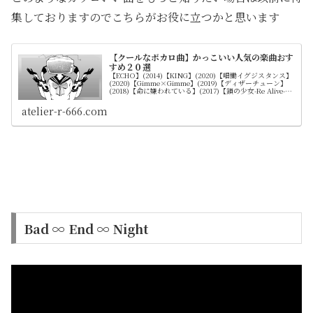
集しておりますのでこちらがお役に立つかと思います
【クールなボカロ曲】かっこいい人気の楽曲おす
すめ２０選
【ECHO】(2014)【KING】(2020)【唱慟イグジスタンス】
(2020)【Gimme×Gimme】(2019)【ディザーチューン】
(2018)【命に嫌われている】(2017)【鎖の少女-Re Alive-】
(2019)【リバーシブル・キャンペーン】(2016)【ゴースト
ルール】(2016)【ヒビカセ】(2014)
atelier-r-666.com
Bad ∞ End ∞ Night