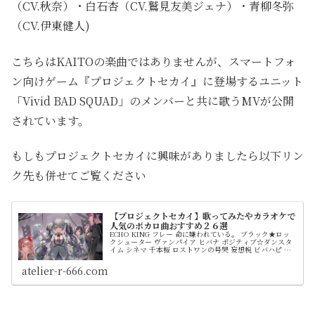
（CV.秋奈）・白石杏（CV.鷲見友美ジェナ）・青柳冬弥
（CV.伊東健人)
こちらはKAITOの楽曲ではありませんが、スマートフォ
ン向けゲーム『プロジェクトセカイ』に登場するユニット
「Vivid BAD SQUAD」のメンバーと共に歌うMVが公開
されています。
もしもプロジェクトセカイに興味がありましたら以下リン
ク先も併せてご覧ください
【プロジェクトセカイ】歌ってみたやカラオケで
人気のボカロ曲おすすめ２６選
ECHO KING フレー 命に嫌われている。 ブラック★ロッ
クシューター ヴァンパイア ヒバナ ポジティブ☆ダンスタ
イム シネマ 千本桜 ロストワンの号哭 妄想税 ビバハピ タ
イムマシン 心拍数♯0822 ray ラブチーノ スイートマジッ
ク どりーみんチュチュ ハロ／ハワユ ハッピーシンセサイ
atelier-r-666.com
ザ 心做し ジャックポットサッドガール からくりピエロ
Ready Steady potatoになっていく