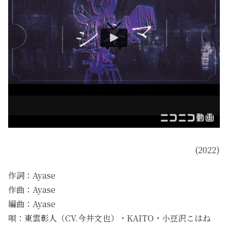
(2022)
作詞：Ayase
作曲：Ayase
編曲：Ayase
唄：東雲彰人（CV.今井文也）・KAITO・小豆沢こはね