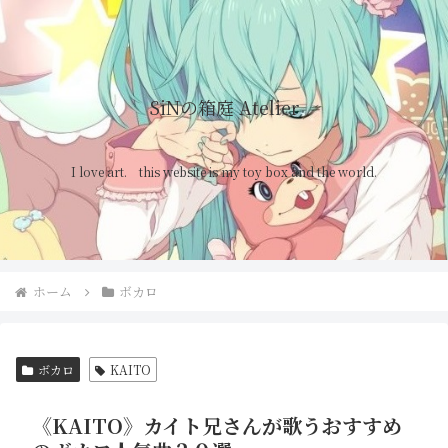
SiNの箱庭 Atelier
I love art. this website is my toy box and the world.
ホーム
ボカロ
ボカロ
KAITO
《KAITO》カイト兄さんが歌うおすすめ