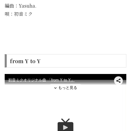
編曲：Yasuha.
唄：初音ミク
from Y to Y