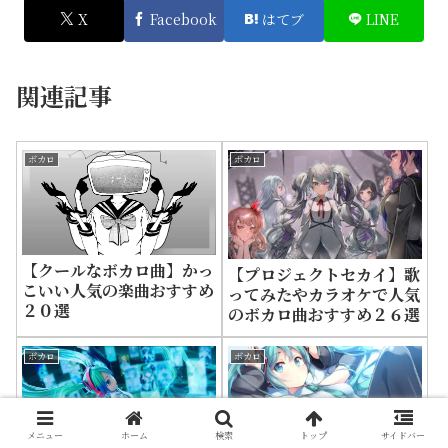
X
Facebook
はてブ
LINE
関連記事
ボカロ
ボカロ
【クールなボカロ曲】かっ
【プロジェクトセカイ】歌
こいい人気の楽曲おすすめ
ってみたやカラオケで人気
２０選
のボカロ曲おすすめ２６選
ボカロ
ボカロ
メニュー
ホーム
検索
トップ
サイドバー