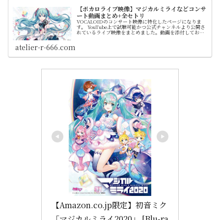
【ボカロライブ映像】マジカルミライなどコンサ
ート動画まとめ+全セトリ
VOCALOIDのコンサート映像に特化したページになりま
す。 YouTube上で試聴可能かつ公式チャンネルより公開さ
れているライブ映像をまとめました。動画を添付しており
ますのでダウンロード等せずに視聴できます。 各ライブの
セットリストをすべて記載していますので情報収集にもご
atelier-r-666.com
活用ください
【Amazon.co.jp限定】初音ミク
「マジカルミライ2020」 [Blu-ra