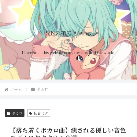
SiNの箱庭 Atelier
I love art. this website is my toy box and the world.
ホーム
ボカロ
ボカロ
初音ミク
【落ち着くボカロ曲】癒される優しい音色