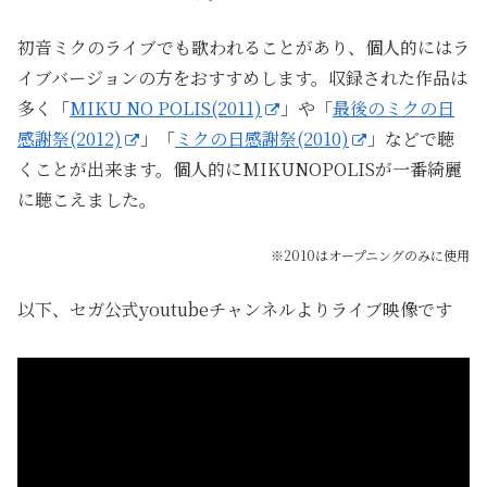
初音ミクのライブでも歌われることがあり、個人的にはラ
イブバージョンの方をおすすめします。収録された作品は
多く「
MIKU NO POLIS(2011)
」や「
最後のミクの日
感謝祭(2012)
」「
ミクの日感謝祭(2010)
」などで聴
くことが出来ます。個人的にMIKUNOPOLISが一番綺麗
に聴こえました。
※2010はオープニングのみに使用
以下、セガ公式youtubeチャンネルよりライブ映像です