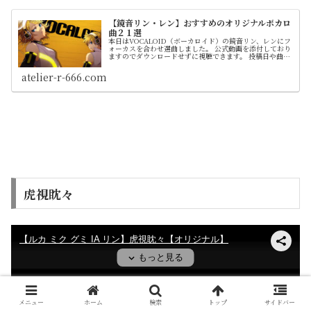
【鏡音リン・レン】おすすめのオリジナルボカロ
曲２１選
本日はVOCALOID（ボーカロイド）の鏡音リン、レンにフ
ォーカスを合わせ選曲しました。 公式動画を添付しており
ますのでダウンロードせずに視聴できます。 投稿日や曲情
報を簡潔にまとめてます。 紹介はランキング形式ではなく
順不同です
atelier-r-666.com
虎視眈々
メニュー
ホーム
検索
トップ
サイドバー