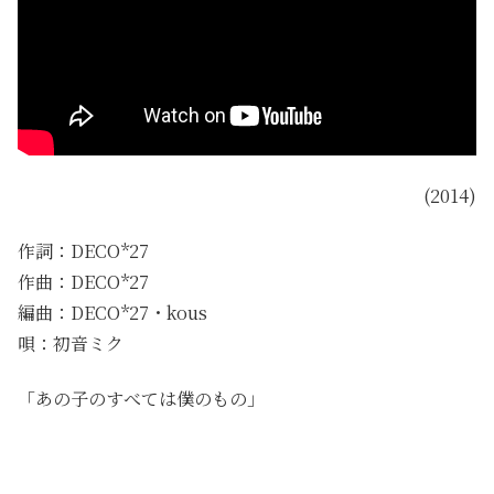
(2014)
作詞：DECO*27
作曲：DECO*27
編曲：DECO*27・kous
唄：初音ミク
「あの子のすべては僕のもの」