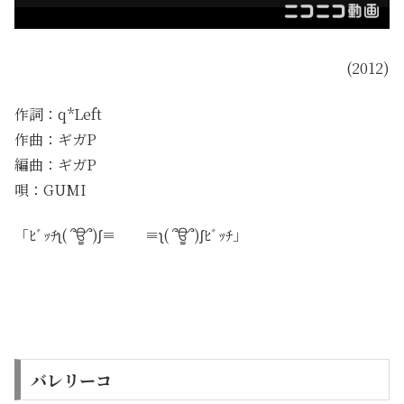
(2012)
作詞：q*Left
作曲：ギガP
編曲：ギガP
唄：GUMI
「ﾋﾞｯﾁʅ( ՞ਊ՞)ʃ≡ ≡ʅ( ՞ਊ՞)ʃﾋﾞｯﾁ」
バレリーコ