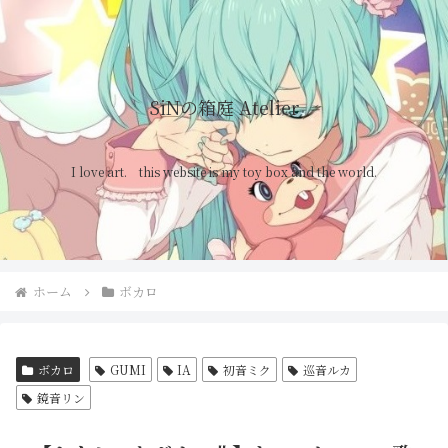
SiNの箱庭 Atelier
I love art. this website is my toy box and the world.
ホーム
ボカロ
ボカロ
GUMI
IA
初音ミク
巡音ルカ
鏡音リン