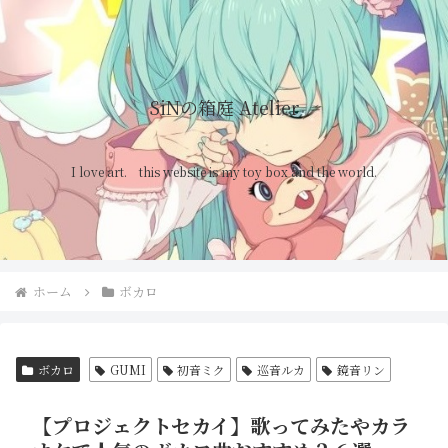
SiNの箱庭 Atelier
I love art. this website is my toy box and the world.
ホーム
ボカロ
ボカロ
GUMI
初音ミク
巡音ルカ
鏡音リン
【プロジェクトセカイ】歌ってみたやカラ