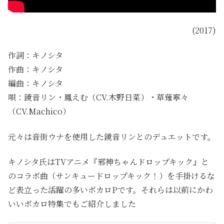
(2017)
作詞：キノシタ
作曲：キノシタ
編曲：キノシタ
唄：鏡音リン・鳳えむ（CV.木野日菜）・草薙寧々
（CV.Machico）
元々は音街ウナを使用した鏡音リンとのデュエットです。
キノシタ氏はTVアニメ『邪神ちゃんドロップキック』と
のコラボ曲（サンキュードロップキック！）を手掛けるな
ど表立った活躍の多いボカロPです。それらは以前にかわ
いいボカロ特集でもご紹介しました