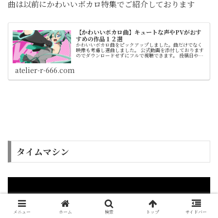
曲は以前にかわいいボカロ特集でご紹介しております
【かわいいボカロ曲】キュートな声やPVがおす
すめの作品１２選
かわいいボカロ曲をピックアップしました。曲だけでなく
映像も考慮し選曲しました。 公式動画を添付しております
のでダウンロードせずにフルで視聴できます。 投稿日や曲
情報も載せてます。 また、ページ最下層にてライブ映像を
まとめたページもご紹介してます
atelier-r-666.com
タイムマシン
メニュー
ホーム
検索
トップ
サイドバー