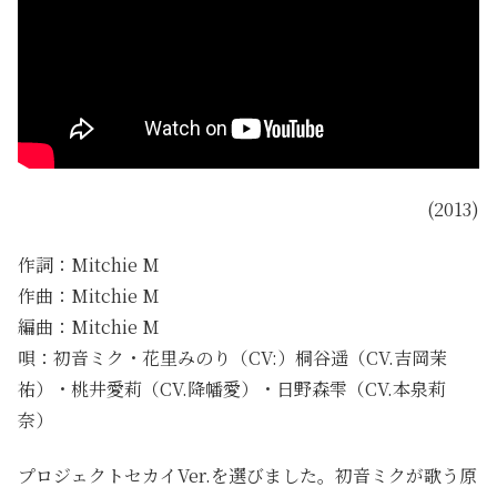
(2013)
作詞：Mitchie M
作曲：Mitchie M
編曲：Mitchie M
唄：初音ミク・花里みのり（CV:）桐谷遥（CV.吉岡茉
祐）・桃井愛莉（CV.降幡愛）・日野森雫（CV.本泉莉
奈）
プロジェクトセカイVer.を選びました。初音ミクが歌う原