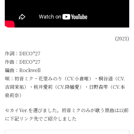
(2021)
作詞：DECO*27
作曲：DECO*27
編曲：Rockwell
唄：初音ミク・花里みのり（CV.小倉唯）・桐谷遥（CV.
吉岡茉祐）・桃井愛莉（CV.降幡愛）・日野森雫（CV.本
泉莉奈）
セカイVer.を選びました。初音ミクのみが歌う原曲は以前
に下記リンク先でご紹介しました