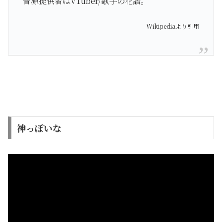
音源提供者はVTuber/歌手の花譜。
Wikipediaより引用
神っぽいな