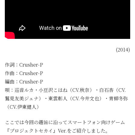
(2014)
作詞：Crusher-P
作曲：Crusher-P
編曲：Crusher-P
唄：巡音ルカ・小豆沢こはね（CV.秋奈）・白石杏（CV.
鷲見友美ジェナ）・東雲彰人（CV.今井文也）・青柳冬弥
（CV.伊東健人）
ここでは今回の趣旨に沿ってスマートフォン向けゲーム
『プロジェクトセカイ』Ver.をご紹介しました。