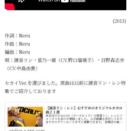
(2013)
作詞：Neru
作曲：Neru
編曲：Neru
唄：鏡音リン・星乃一歌（CV.野口瑠璃子）・日野森志歩
（CV.中島由貴）
セカイVer.を選びました。原曲は以前に鏡音リン・レン特
集でご紹介しております
【鏡音リン・レン】おすすめのオリジナルボカロ
曲２１選
本日はVOCALOID（ボーカロイド）の鏡音リン、レンにフ
ォーカスを合わせ選曲しました。 公式動画を添付しており
ますのでダウンロードせずに視聴できます。 投稿日や曲情
報を簡潔にまとめてます。 紹介はランキング形式ではなく
順不同です
atelier-r-666.com