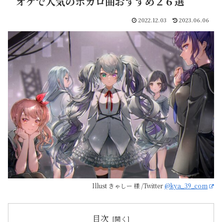
オケで人気のボカロ曲おすすめ２６選
2022.12.03
2023.06.06
Illust きゃしー 様 /Twitter
@kya_39_com
目次