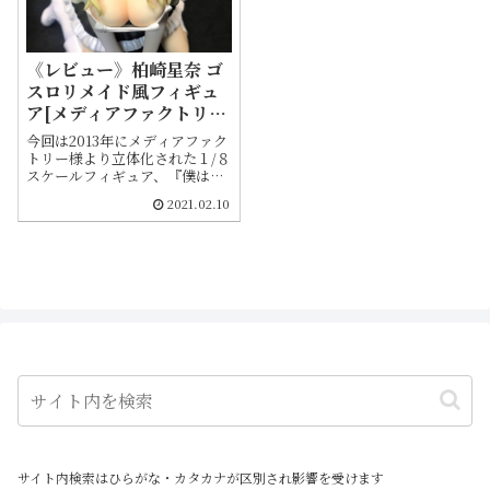
《レビュー》柏崎星奈 ゴ
スロリメイド風フィギュ
ア[メディアファクトリ
ー]
今回は2013年にメディアファク
トリー様より立体化された１/８
スケールフィギュア、『僕は友
達が少ないNEXT』よりゴスロ
2021.02.10
リ衣装をまとった柏崎星奈をご
紹介します。仕様ではありませ
んが疑似的にスカートのキャス
トオフも可能です
サイト内検索はひらがな・カタカナが区別され影響を受けます