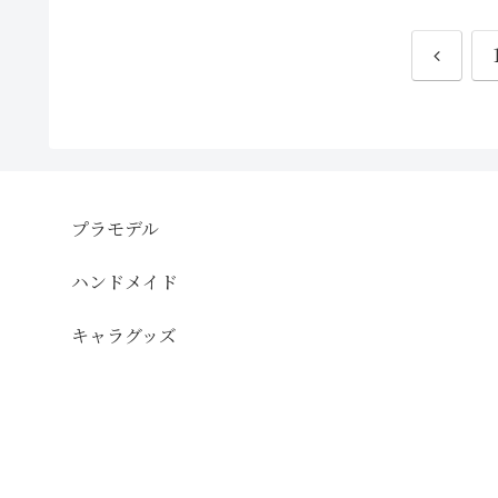
ラーアイテム）した姿。通常版との違いを
わかりやすくまとめました。一見すると美
少女プラモデルと見まがう容姿ですが完成
前
品のアクションフィギュアという位置付け
です。その最大の特徴はフェイスをプリン
トではなく眼球を採用した眼球可動ギミッ
へ
クにあります。また、品薄状態だった「汎
用型戦術マント」が2021年3月より再販さ
れ、現在予約受付中です。詳しくはページ
最下部に追記しました
プラモデル
ハンドメイド
キャラグッズ