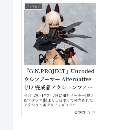
フィギュア
『G.N.PROJECT』Uncoded
ウルフアーマー Alternative
1/12 完成品アクションフィギ
ュア[蝸之殼スタジオ]
今回は2021年2月7日に海外メーカー[蝸之
殼スタジオ]様より１日限りで発売された
アクション美少女フィギュア
『G.N.PROJECT Uncoded ウルフアーマ
2021.02.07
ー オルタナティブ』をご紹介します。こ
ちらのアイテムは2020年に同社の
G.N.PROJECT第1弾で登場した『WOLF-
001 ウルフアーマーセット』の黒化（リカ