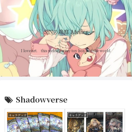
SiNの箱庭 Atelier
I love art. this website is my toy box and the world.
Shadowverse
キャラグッズ
キャラグッズ