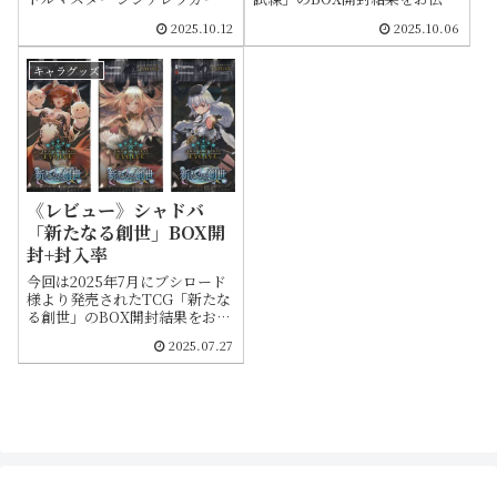
します。箱買いの封入率など何
ズ」のBOX開封結果をお伝えし
2025.10.12
2025.10.06
かの参考になればと思います
ます。箱買いの封入率など何か
の参考になればと思います
キャラグッズ
《レビュー》シャドバ
「新たなる創世」BOX開
封+封入率
今回は2025年7月にブシロード
様より発売されたTCG「新たな
る創世」のBOX開封結果をお伝
えします。箱買いの封入率など
2025.07.27
何かの参考になればと思います