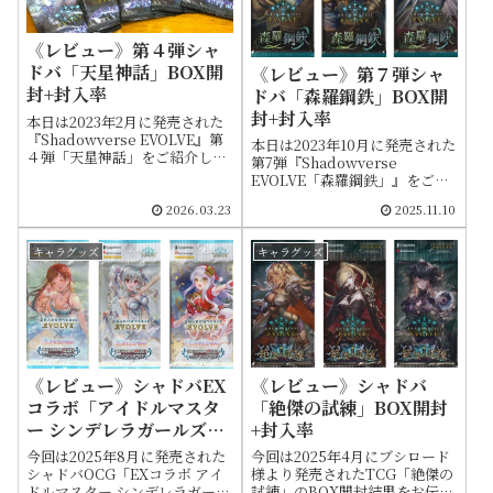
《レビュー》第４弾シャ
ドバ「天星神話」BOX開
《レビュー》第７弾シャ
封+封入率
ドバ「森羅鋼鉄」BOX開
封+封入率
本日は2023年2月に発売された
『Shadowverse EVOLVE』第
本日は2023年10月に発売された
４弾「天星神話」をご紹介しま
第7弾『Shadowverse
す。こちらの商品は「コードギ
EVOLVE「森羅鋼鉄」』をご紹
アス 反逆のルルーシュ」とコラ
介します。発売からしばらく経
ボを行っている特徴もあります
2026.03.23
2025.11.10
った商品ですがせっかくなので
ので、今回はコラボカードの封
購入したついでにレビューしよ
入枚数などに焦点を当ててお伝
うと思います
キャラグッズ
キャラグッズ
えします
《レビュー》シャドバ
《レビュー》シャドバEX
「絶傑の試練」BOX開封
コラボ「アイドルマスタ
+封入率
ー シンデレラガールズ」
BOX封入率
今回は2025年4月にブシロード
今回は2025年8月に発売された
様より発売されたTCG「絶傑の
シャドバOCG「EXコラボ アイ
試練」のBOX開封結果をお伝え
ドルマスター シンデレラガール