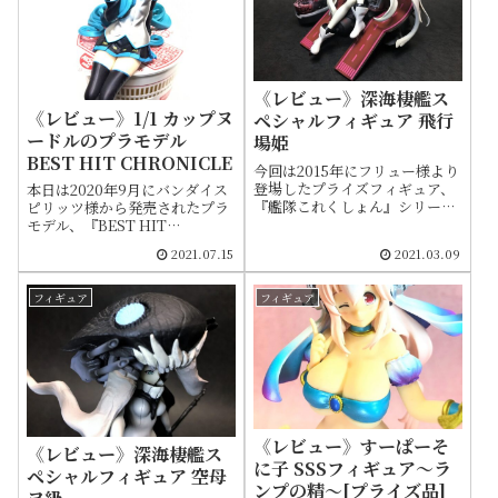
《レビュー》深海棲艦ス
《レビュー》1/1 カップヌ
ペシャルフィギュア 飛行
ードルのプラモデル
場姫
BEST HIT CHRONICLE
今回は2015年にフリュー様より
登場したプライズフィギュア、
本日は2020年9月にバンダイス
『艦隊これくしょん』シリーズ
ピリッツ様から発売されたプラ
より「深海棲艦スペシャルフィ
モデル、『BEST HIT
ギュア 飛行場姫」をご紹介しま
CHRONICLE（ベストヒットク
2021.07.15
2021.03.09
す。飛行場姫のスケールフィギ
ロニクル）』シリーズより1/1カ
ュアはいまだに製品化されてい
ップヌードルをご紹介します。
ないため、現状で彼女を部屋に
カップヌードルは1971年9月に
フィギュア
フィギュア
飾りたい場合には他に選択肢が
登場し今年で生誕50周年になり
ありません。ただ、デフォルメ
ますが、時代とともにそのデザ
されたフィギュアであれば「ミ
インを変えているため当プラモ
ディッチュ 飛行場姫」が同年に
デルは2020年に流通しているモ
Phat!様より発売されてます。補
ノをモデルとしています。しか
足として深海棲艦とは敵対艦船
し2021年6月、フタ止めシール
群の総称で、飛行場姫（ひこう
が廃止となり37年（シールの登
じょうき）はその中の上位個体
場は1984年の為）の歴史に幕を
《レビュー》すーぱーそ
《レビュー》深海棲艦ス
『姫』級の一種です
閉じました。そのため記念品と
に子 SSSフィギュア～ラ
しての価値も帯びました。
ペシャルフィギュア 空母
ンプの精～[プライズ品]