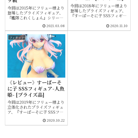
ヲ級
今回は2018年にフリュー様より
今回は2015年にフリュー様より
登場したプライズフィギュア、
登場したプライズフィギュア、
『すーぱーそに子 SSSフィギュ
『艦隊これくしょん』シリーズ
ア～ランプの精～』をご紹介し
より「深海棲艦スペシャルフィ
ます
2021.03.08
2020.11.10
ギュア 空母ヲ級」をご紹介しま
す。空母ヲ級のフィギュアとし
ては、現在でも最も安価で手に
フィギュア
入れることが出来るアイテムで
す。補足として深海棲艦とは敵
対艦船群の総称で、空母ヲ級は
その一種になります
《レビュー》すーぱーそ
に子 SSSフィギュア-人魚
姫- [プライズ品]
今回は2019年にフリュー様より
立体化されたプライズフィギュ
ア、『すーぱーそに子 SSSフィ
ギュア-人魚姫-』をご紹介しま
2020.10.22
す