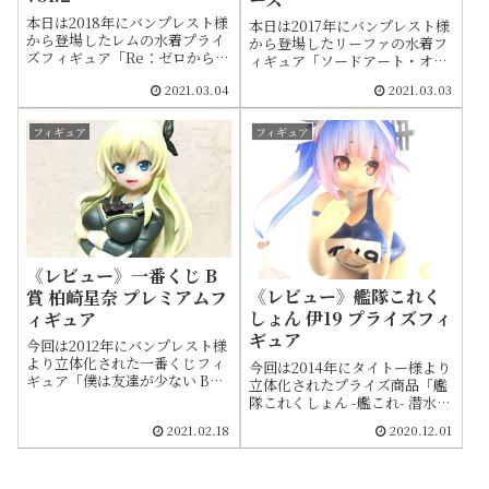
バイルゲーム「ソードアート・
オンライン メモリー・デフラ
本日は2018年にバンプレスト様
本日は2017年にバンプレスト様
グ」に登場する衣装が元となっ
から登場したレムの水着プライ
から登場したリーファの水着フ
ています
ズフィギュア「Re：ゼロから始
ィギュア「ソードアート・オン
める異世界生活 EXQフィギュア
ライン コード・レジスタ EXQ
2021.03.04
2021.03.03
レムvol.2」をご紹介します。
フィギュア～アクアシルフィー
2019年にはネットクレーン限定
ドリーファ～」をご紹介しま
で「EXQフィギュア レムvol.2
す。2012年にアニメ化された
フィギュア
フィギュア
スペシャルカラーver.」（ビキ
「ソードアート・オンライン」
ニが水色）も登場しました。ま
シリーズですが、今年2021年に
た、Vol.2とあるようにEXQシ
も「劇場版 ソードアート・オン
リーズではこれまでにvol.4まで
ライン プログレッシブ 星なき
レム・ラムフィギュアが立体化
夜のアリア」の公開が決定して
しています。EXQシリーズだけ
いるいまだ熱の冷めないコンテ
でも豊富なラインナップです
ンツとなってます。リーファは
が、元々グッズ化の多いレムは
作中に登場する
《レビュー》一番くじ B
他社を含めばフィギュアだけで
VRMMO（Virtual Reality
《レビュー》艦隊これく
賞 柏崎星奈 プレミアムフ
も無限にあるといっても過言で
Massively Multiplayer
しょん 伊19 プライズフィ
ィギュア
はないでしょう。そんな無数の
Online）内のアバターです。
フィギュアのうちのひとつです
ギュア
今回は2012年にバンプレスト様
が、お時間があればお立ち寄り
より立体化された一番くじフィ
今回は2014年にタイトー様より
ください
ギュア「僕は友達が少ない B賞
立体化されたプライズ商品「艦
柏崎星奈 プレミアムフィギュ
隊これくしょん -艦これ- 潜水艦
ア」をご紹介します。ちなみに
娘 伊19 フィギュア」をご紹介
2021.02.18
2020.12.01
同シリーズのA賞には「三日月
します。こちらのアイテムは株
夜空 プレミアムフィギュア」が
式会社タイトー様が開催した
ラインナップしてました
『太東鎮守府着任作戦2014-