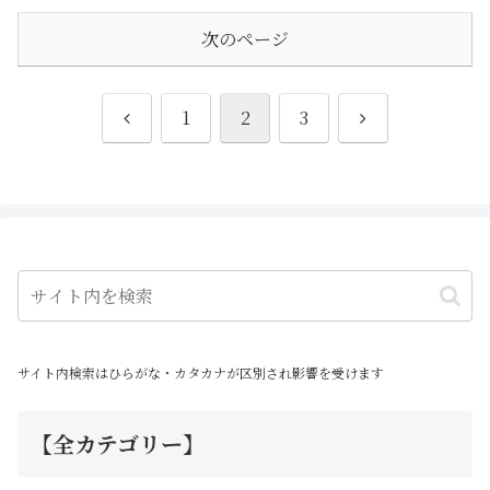
冬-』のキャンペーンのひとつと
して立体化されたものになりま
す
次のページ
前
次
1
2
3
へ
へ
サイト内検索はひらがな・カタカナが区別され影響を受けます
【全カテゴリー】