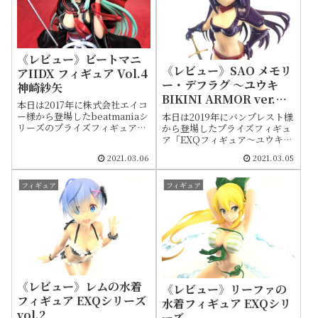
《レビュー》ビートマニ
《レビュー》SAO メモリ
アIIDX フィギュア Vol.4
ー・デフラグ ～ユウキ
神崎紗矢
BIKINI ARMOR ver.～
本日は2017年に株式会社エイコ
EXQフィギュア
ー様から登場したbeatmaniaシ
本日は2019年にバンプレスト様
リーズのプライズフィギュア
から登場したプライズフィギュ
「ビートマニア IIDXフィギュア
ア「EXQフィギュア～ユウキ
コレクションVol.4 神崎紗矢」
BIKINI ARMOR ver.～」をご
2021.03.06
2021.03.05
をご紹介します。あまりフィギ
紹介します。ユウキは「ソード
ュア化されたシリーズではない
アート・オンライン」シリーズ
ため、現状「神崎紗矢」のフィ
のマザーズ・ロザリオ編におけ
フィギュア
フィギュア
ギュアは知る限りではこの一体
るヒロインです。物語において
しか存在しません。同じくエイ
非常に強いメッセージ性を帯び
コー様からは他に「Vol.1 梅桐
たキャラであるため、ここでは
天土」「Vol.2 梅桐緋浮美」
ネタバレに関わる記述は控える
「Vol.3 梅桐彩葉」の梅桐家三
こととしました。もしもまだ未
姉妹がフィギュア化されてま
習であるなら、ぜひ物語を最初
す。
から視聴することをオススメし
ます。非常に感慨深いストーリ
《レビュー》レムの水着
ーなので、機会があれば別の機
《レビュー》リーファの
会に語りたいですね。ただ今回
フィギュア EXQシリーズ
水着フィギュア EXQシリ
のビキニアーマーにおいてはモ
vol.2
ーズ