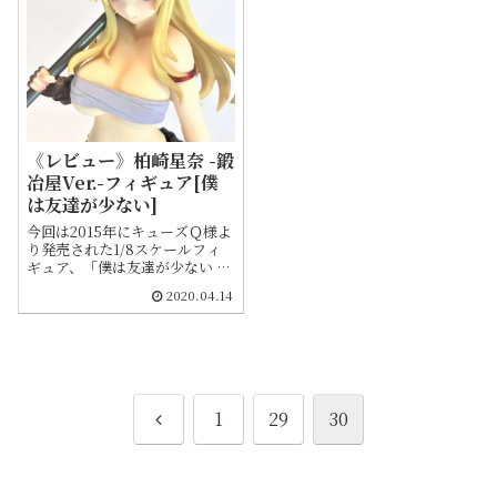
《レビュー》柏崎星奈 -鍛
冶屋Ver.-フィギュア[僕
は友達が少ない]
今回は2015年にキューズＱ様よ
り発売された1/8スケールフィ
ギュア、「僕は友達が少ない 柏
崎星奈 -鍛冶屋Ver.-」をご紹介
2020.04.14
します。同封されていた説明書
も載せているので紛失してしま
った際などにご活用ください。
アニメ１期の５話において登場
する衣装ですが、本人がイメー
ジした聖剣の刀鍛冶とはかけ離
れた姿となってしまいながらも
前
1
29
30
謎の魅力を内包したアイテムで
す
へ