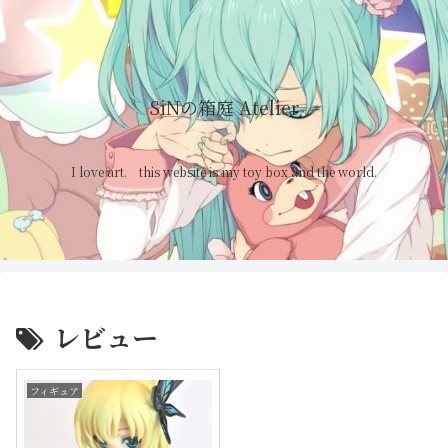
SiNの箱庭 Atelier
I love art. this website is my toy box and the world.
レビュー
フィギュア