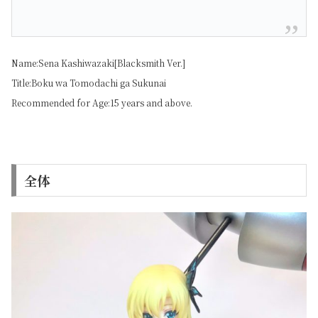
Name:Sena Kashiwazaki[Blacksmith Ver.]
Title:Boku wa Tomodachi ga Sukunai
Recommended for Age:15 years and above.
全体