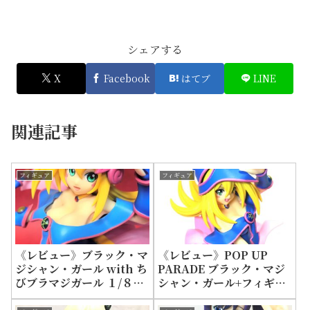
シェアする
X
Facebook
はてブ
LINE
関連記事
フィギュア
フィギュア
《レビュー》ブラック・マ
《レビュー》POP UP
ジシャン・ガール with ち
PARADE ブラック・マジ
びブラマジガール １/８フ
シャン・ガール+フィギュ
ィギュア
アの欠点