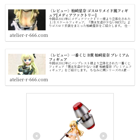
《レビュー》柏崎星奈 ゴスロリメイド風フィギ
ュア[メディアファクトリー]
今回は2013年にメディアファクトリー様より立体化された
１/８スケールフィギュア、『僕は友達が少ないNEXT』よ
りゴスロリ衣装をまとった柏崎星奈をご紹介します。 仕様
ではありませんが疑似的にスカートのキャストオフも可能
です
atelier-r-666.com
《レビュー》一番くじ B賞 柏崎星奈 プレミアム
フィギュア
今回は2012年にバンプレスト様より立体化された一番くじ
フィギュア「僕は友達が少ない B賞 柏崎星奈 プレミアムフ
ィギュア」をご紹介します。 ちなみに同シリーズのA賞に
は「三日月夜空 プレミアムフィギュア」がラインナップし
てました
atelier-r-666.com