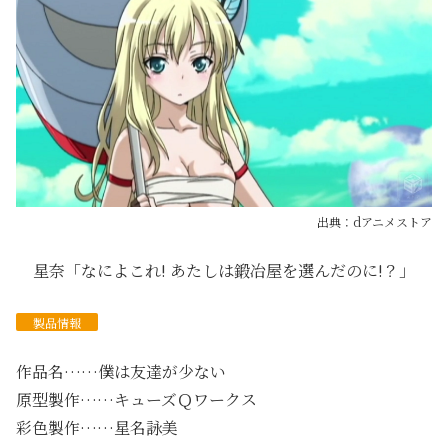
出典：dアニメストア
星奈「なによこれ! あたしは鍛冶屋を選んだのに!？」
製品情報
作品名……僕は友達が少ない
原型製作……キューズＱワークス
彩色製作……星名詠美