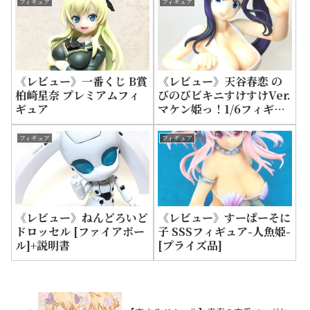
フィギュア
フィギュア
《レビュー》一番くじ B賞
《レビュー》天谷春恋 の
柏崎星奈 プレミアムフィ
びのびビキニすけすけVer.
ギュア
マケン姫っ！1/6フィギュ
ア
フィギュア
フィギュア
《レビュー》ねんどろいど
《レビュー》すーぱーそに
ドロッセル [ファイアボー
子 SSSフィギュア-人魚姫-
ル]+説明書
[プライズ品]