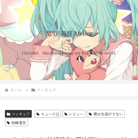
SiNの箱庭 Atelier
I love art. this website is my toy box and the world.
ホーム
フィギュア
フィギュア
キューズＱ
レビュー
僕は友達が少ない
柏崎星奈