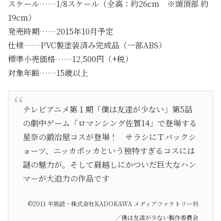
スケール……1/8スケール（全高：約26cm ※頭頂部 約
19cm）
発売時期……2015年10月予定
仕様……PVC製塗装済み完成品（一部ABS）
標準小売価格……12,500円（+税）
対象年齢……15歳以上
テレビアニメ第１期「僕は友達が少ない」第5話
の劇中ゲーム「ロマンシング佐賀14」で登場する
星奈の鍛冶屋コスが登場！ サラシにＴバックシ
ョーツ、ニッカポッカという独特すぎるコスには
謎の魅力が。そして肩越しにかついだ巨大なハン
マーが大迫力の作品です
©2011 平坂読・株式会社KADOKAWA メディアファクトリー刊
／僕は友達が少ない製作委員会