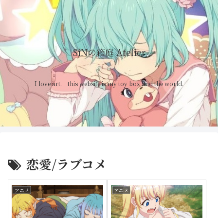
SiNの箱庭 Atelier
I love art. this website is my toy box and the world.
恋愛/ラブコメ
アニメ
アニメ