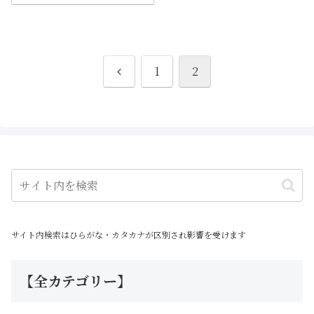
す。深く考えず気楽に見られる
日常系は特に疲れた社会人にお
すすめです
前
1
2
へ
サイト内検索はひらがな・カタカナが区別され影響を受けます
【全カテゴリー】