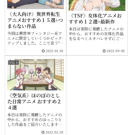
《大人向け》異世界転生
《TSF》女体化アニメお
アニメおすすめ１５選+つ
すすめ１２選+最新作
まらない作品
本日は実際に視聴したアニメの
今回は異世界ファンタジー系ア
中から、おすすめの女体化作品
ニメに限定していくつかピック
をなるべくネタバレせずにご紹
アップしました。ここで言う"大
介します。概要を伝えるため多
人向け"というのは成人向け作品
少語る部分もあるかもしれませ
2023.01.30
2022.09.05
という意味ではなく大人が見て
んが核心には触れないよう心掛
も楽しめるファンタジーという
けております。話数や製作年、
意味です。アニメ視聴歴が長い
OVAの有無など補足情報も簡潔
アニメ
ユーザー目線で考えました。
にまとめてます
《空気系》ほのぼのとし
た日常アニメ おすすめ２
４選
本日は実際に視聴したアニメの
中から、おすすめのほっこりと
した作品をご紹介いたします。
話数や製作年、OVAの有無など
2022.02.20
補足情報も簡潔にまとめてま