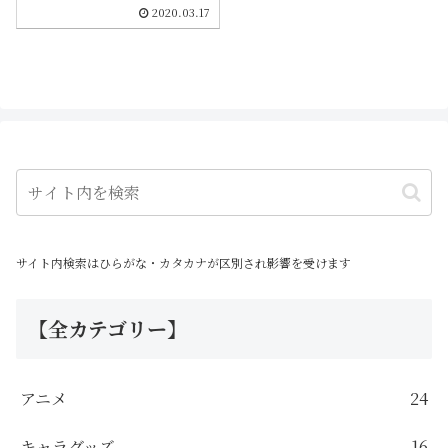
ドせずにフルで視聴できます。
2020.03.17
投稿日や曲情報も載せてます。
いわゆる「もっと評価されるべ
き」と言いたくなるような名曲
ばかりです。
サイト内検索はひらがな・カタカナが区別され影響を受けます
【全カテゴリー】
アニメ
24
キャラグッズ
16