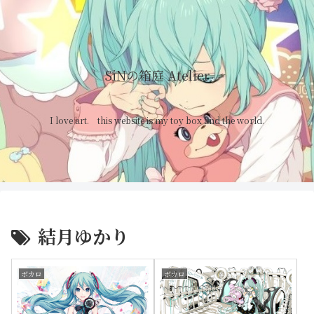
SiNの箱庭 Atelier
I love art. this website is my toy box and the world.
結月ゆかり
ボカロ
ボカロ