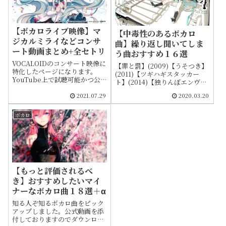
【ボカロライブ映像】マ
【中毒性のあるボカロ
ジカルミライなどコンサ
曲】繰り返し聞いてしま
ート動画まとめ+全セトリ
う曲おすすめ１６選
VOCALOIDのコンサート映像に
【罪と罰】(2009)【うそつき】
特化したページになります。
(2011)【ツギハギスタッカー
YouTube上で試聴可能かつ公
ト】(2014)【独りんぼエンヴィ
式チャンネルより公開されてい
ー】(2012)【マトリョシカ】
るライブ映像をまとめました。
2021.07.29
2020.03.20
(2010)【チュルリラ・チュルリ
動画を添付しておりますのでダ
ラ・ダッダッダ！】(2016)【サ
ウンロード等せずに視聴できま
イバーサンダーサイダー】
ボカロ
す。各ライブのセットリストを
(2011)【いーあるふぁんくら
すべて記載していますので情報
ぶ】(2012)【エイリアンエイリ
収集にもご活用ください
アン】(2016)
【もっと評価されるべ
き】おすすめしたいマイ
ナーなボカロ曲１８選＋α
知る人ぞ知るボカロ曲をピック
アップしました。公式動画を添
付しておりますのでダウンロー