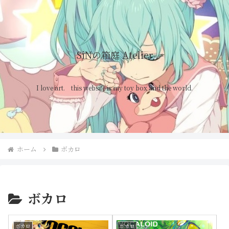
SiNの箱庭 Atelier
I love art. this website is my toy box and the world.
ホーム
ボカロ
ボカロ
ボカロ
ボカロ