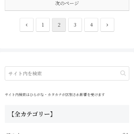
い
収集にもご活用ください
次のページ
前
次
1
2
3
4
へ
へ
サイト内検索はひらがな・カタカナが区別され影響を受けます
【全カテゴリー】