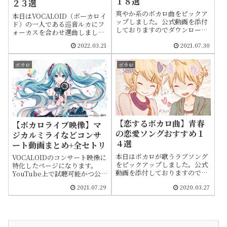
１８選
２３選
爽やか系のボカロ曲をピックア
本日はVOCALOID（ボーカロイ
ップしました。公式動画を添付
ド）の一人である巡音ルカにフ
しておりますのでダウンロード
ォーカスを合わせ選曲しまし
せずに視聴できます。投稿日や
た。公式動画を添付しておりま
2022.03.21
2021.07.30
曲情報も載せてます。紹介は順
すのでダウンロードせずに視聴
不同です
できます。投稿日や曲情報も載
せてます。紹介はランキング形
ボカロ
ボカロ
式ではなく順不同です
【恋するボカロ曲】青春
【ボカロライブ映像】マ
の恋愛ソングおすすめ１
ジカルミライなどコンサ
４選
ート動画まとめ+全セトリ
本日はボカロが歌うラブソング
VOCALOIDのコンサート映像に
をピックアップしました。公式
特化したページになります。
動画を添付しておりますのでダ
YouTube上で試聴可能かつ公
ウンロードせずにフルで視聴で
式チャンネルより公開されてい
2021.07.29
2020.03.27
きます。投稿日や曲情報も載せ
るライブ映像をまとめました。
てます。恋に関連したボカロ曲
動画を添付しておりますのでダ
は非常に多く、ここで紹介しき
ウンロード等せずに視聴できま
れなかったものは最後に載せて
す。各ライブのセットリストを
いるので合わせてお読みくださ
すべて記載していますので情報