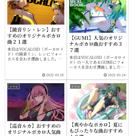
【鏡音リン・レン】おす
すめのオリジナルボカロ
【GUMI】人気のオリジ
曲２１選
ナルボカロ曲おすすめ３
本日はVOCALOID（ボーカロイ
７選
ド）の鏡音リン、レンにフォー
本日はVOCALOID（ボーカロイ
カスを合わせ選曲しました。公
ド）の一人であるGUMIにフォ
式動画を添付しておりますので
ーカスを合わせ選曲しました。
ダウンロードせずに視聴できま
「メロディを聴いた事があるけ
す。投稿日や曲情報を簡潔にま
2022.03.25
2022.03.24
ど曲名がわからない」という作
とめてます。紹介はランキング
品が見つかるかもしれません。
形式ではなく順不同です
公式動画を添付しておりますの
ボカロ
ボカロ
でダウンロードせずに視聴でき
ます。投稿日や曲情報を簡潔に
まとめてます。紹介はランキン
グ形式ではなく順不同です
【爽やかなボカロ】夏に
【巡音ルカ】おすすめの
もぴったりな曲おすすめ
オリジナルボカロ人気曲