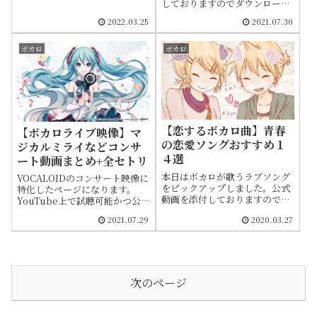
しておりますのでダウンロード
ダウンロードせずに視聴できま
せずに視聴できます。投稿日や
す。投稿日や曲情報を簡潔にま
2022.03.25
2021.07.30
曲情報も載せてます。紹介は順
とめてます。紹介はランキング
不同です
形式ではなく順不同です
ボカロ
ボカロ
【恋するボカロ曲】青春
【ボカロライブ映像】マ
の恋愛ソングおすすめ１
ジカルミライなどコンサ
４選
ート動画まとめ+全セトリ
本日はボカロが歌うラブソング
VOCALOIDのコンサート映像に
をピックアップしました。公式
特化したページになります。
動画を添付しておりますのでダ
YouTube上で試聴可能かつ公
ウンロードせずにフルで視聴で
式チャンネルより公開されてい
2021.07.29
2020.03.27
きます。投稿日や曲情報も載せ
るライブ映像をまとめました。
てます。恋に関連したボカロ曲
動画を添付しておりますのでダ
は非常に多く、ここで紹介しき
ウンロード等せずに視聴できま
れなかったものは最後に載せて
す。各ライブのセットリストを
いるので合わせてお読みくださ
すべて記載していますので情報
い
収集にもご活用ください
次のページ