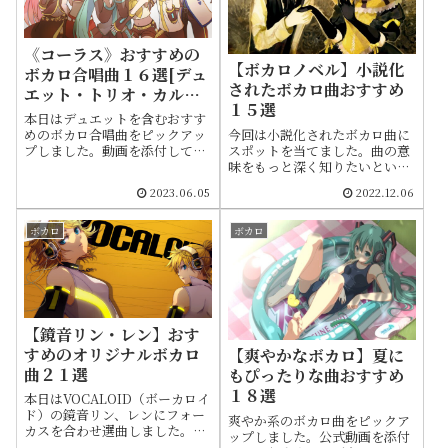
《コーラス》おすすめの
【ボカロノベル】小説化
ボカロ合唱曲１６選[デュ
されたボカロ曲おすすめ
エット・トリオ・カルテ
１５選
ット]
本日はデュエットを含むおすす
今回は小説化されたボカロ曲に
めのボカロ合唱曲をピックアッ
スポットを当てました。曲の意
プしました。動画を添付してま
味をもっと深く知りたいという
すので動画広告なしで視聴でき
方にもおすすめです。小説版の
ます。投稿日や曲情報も載せて
2023.06.05
2022.12.06
紹介に加え原作となった動画を
ます。ランキング形式ではなく
添付しておりますのでその場で
順不同です
視聴もできます。投稿日や曲情
ボカロ
ボカロ
報を簡潔にまとめてます。ま
た、表示価格は電子書籍版では
なく紙媒体に準じています
【鏡音リン・レン】おす
すめのオリジナルボカロ
【爽やかなボカロ】夏に
曲２１選
もぴったりな曲おすすめ
１８選
本日はVOCALOID（ボーカロイ
ド）の鏡音リン、レンにフォー
爽やか系のボカロ曲をピックア
カスを合わせ選曲しました。公
ップしました。公式動画を添付
式動画を添付しておりますので