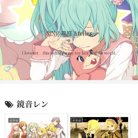
SiNの箱庭 Atelier
I love art. this website is my toy box and the world.
鏡音レン
ボカロ
ボカロ