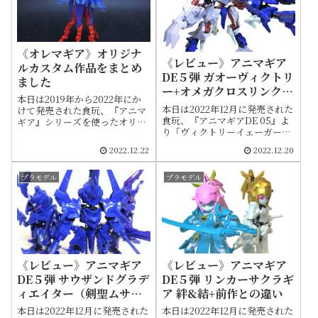
《オレマギア》オリジナ
《レビュー》アニマギア
ルカスタム作品をまとめ
DE５弾 ガオーヴィクトリ
ました
ー+オメガクロスリンクの
本日は2019年から2022年にか
説明書
本日は2022年12月に発売された
けて発売された食玩、『アニマ
食玩、『アニマギアDE 05』よ
ギア』シリーズを使ったオリジ
り「ヴィクトリーイェーガー」
ナルカスタマイズ、通称オレマ
をご紹介します。箱裏の組み立
ギアの過去作をご紹介します。
2022.12.22
2022.12.20
て方も載せてますので紛失して
公式コンテストで入賞した作品
しまった際などにもご活用くだ
もあるので最後までお付き合い
さい。主人公機ガオーの最終形
いただければと思います
プラモデル
プラモデル
態です。別売りの「剣聖ムサ
シ」、「サクラギア結」と組み
合わせることでオメガギアス
DE（ディヴァインエタニティ）
に合体します。今回はこの合体
についても詳しく触れていきま
す
《レビュー》アニマギア
《レビュー》アニマギア
DE５弾 リンカーサクラギ
DE５弾 サウザンドグラデ
ア 絆&結+前作との違い
ィエイター（剣聖ムサ
シ）
本日は2022年12月に発売された
本日は2022年12月に発売された