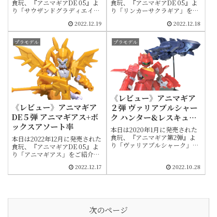
食玩、『アニマギアDE 05』よ
食玩、『アニマギアDE 05』よ
り「リンカーサクラギア」を2
り「サウザンドグラディエイタ
種まとめてご紹介します。箱裏
ー（剣聖ムサシ）」をご紹介し
2022.12.19
2022.12.18
の組み立て方も載せてますの
ます。箱裏の組み立て方も載せ
で、紛失してしまった際などに
てますので紛失してしまった際
もご活用ください。元々は2020
などにもご活用ください。デュ
プラモデル
プラモデル
年12月に発売された6弾の「04
アライズカブトシリーズの最新
サクラギア」をオリジナルに持
作にして最終形態です。そのよ
つ後継機です。その為、旧作と
うな背景から歴代ムサシと比較
の違いも比較しました
しながら見ていきたいと思いま
す
《レビュー》アニマギア
《レビュー》アニマギア
２弾 ヴァリアブルシャー
DE５弾 アニマギアス+ボ
ク ハンター&レスキュー
ックスアソート率
+変形説明書
本日は2020年1月に発売された
食玩、『アニマギア第2弾』よ
本日は2022年12月に発売された
り「ヴァリアブルシャーク」２
食玩、『アニマギアDE 05』よ
種をまとめてご紹介します。別
り「アニマギアス」をご紹介し
紙の変形説明書や箱裏の組み立
ます。箱裏の組み立て方も載せ
2022.12.17
2022.10.28
て方も載せてますので、紛失し
てますので、紛失してしまった
てしまった際などにもご活用く
際などにもご活用ください。DE
ださい。ハンター&レスキュー
シリーズのラスボスとして君臨
はサメをモデルにした、シリー
する最強の機体です。また、
ズ初の変形能力（ヒューマン⇔
1BOXの封入率は均等（各種
アニマル）を有した事で当時は
×2）となってます
次のページ
話題となりました。まさにヴァ