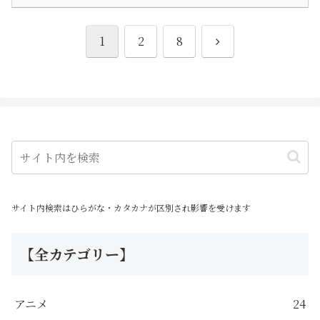
リアブル（可変）を体現してい
る機体と言えます
次
1
2
8
へ
サイト内検索はひらがな・カタカナが区別され影響を受けます
【全カテゴリー】
アニメ
24