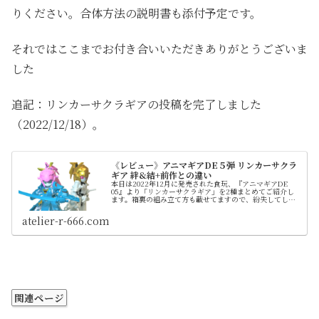
りください。合体方法の説明書も添付予定です。
それではここまでお付き合いいただきありがとうございま
した
追記：リンカーサクラギアの投稿を完了しました
（2022/12/18）。
《レビュー》アニマギアDE５弾 リンカーサクラ
ギア 絆&結+前作との違い
本日は2022年12月に発売された食玩、『アニマギアDE
05』より「リンカーサクラギア」を2種まとめてご紹介し
ます。箱裏の組み立て方も載せてますので、紛失してしま
った際などにもご活用ください。 元々は2020年12月に発
売された6弾の「04サクラギア」をオリジナルに持つ後継機
atelier-r-666.com
です。その為、旧作との違いも比較しました
関連ページ