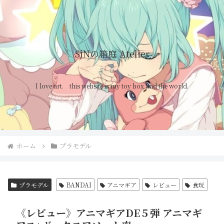
SiNの箱庭 Atelier
I love art. this website is my toy box and the world.
ホーム
プラモデル
プラモデル
BANDAI
アニマギア
レビュー
食玩
《レビュー》アニマギアDE５弾 アニマギ