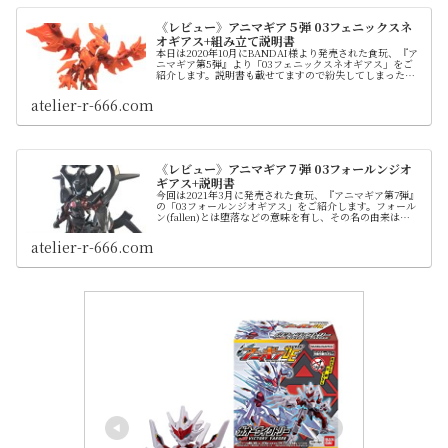
《レビュー》アニマギア５弾 03フェニックスネ
オギアス+組み立て説明書
本日は2020年10月にBANDAI様より発売された食玩、『ア
ニマギア第5弾』より「03フェニックスネオギアス」をご
紹介します。説明書も載せてますので紛失してしまった際
などにご活用ください。 第三のエンペラーギアとして登場
したこの機体ですが、 その名の由来は文字通り伝説の不死
atelier-r-666.com
鳥フェニックス（phoenix）です。そのため設定では驚異
的な自己再生能力を有した生命力の高い機体として説明さ
れています。
《レビュー》アニマギア７弾 03フォールンジオ
ギアス+説明書
今回は2021年3月に発売された食玩、『アニマギア第7弾』
の「03フォールンジオギアス」をご紹介します。フォール
ン(fallen)とは堕落などの意味を有し、その名の由来は
「Fallen Angel（堕天使）」から来ていると思われます。
固有能力は「重力」というラスボス級の立ち位置に鎮座す
atelier-r-666.com
る最強のアニマギアです