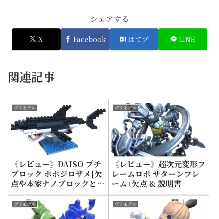
シェアする
X
Facebook
はてブ
LINE
関連記事
プラモデル
プラモデル
《レビュー》DAISO プチ
《レビュー》超次元変形フ
ブロック ホホジロザメ[欠
レームロボ サターンフレ
点や本家ナノブロックとの
ーム+欠点 & 説明書
違い]
プラモデル
プラモデル