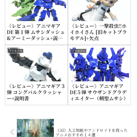
《レビュー》アニマギア
《レビュー》一撃殺虫!!ホ
DE 第１弾 ムサシダッシュ
イホイさん [旧キットプラ
&アーミーダッシュ+説明
モデル]+欠点
書
プラモデル
プラモデル
《レビュー》アニマギア３
《レビュー》アニマギア
弾 コングバルクラッシャ
DE５弾 サウザンドグラデ
ー+説明書
ィエイター（剣聖ムサシ）
《AI》人工知能やアンドロイドを扱った
アニメおすすめ１４選