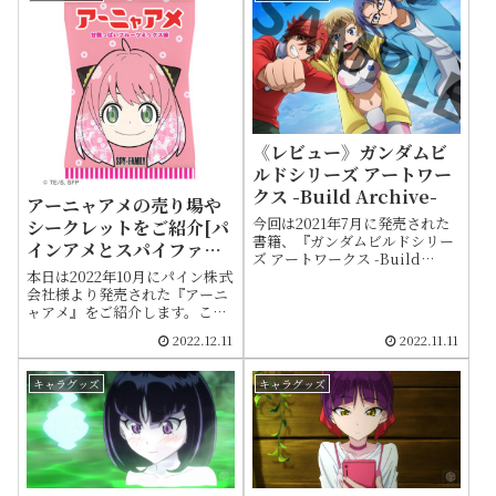
《レビュー》ガンダムビ
ルドシリーズ アートワー
クス -Build Archive-
アーニャアメの売り場や
今回は2021年7月に発売された
シークレットをご紹介[パ
書籍、『ガンダムビルドシリー
インアメとスパイファミ
ズ アートワークス -Build
リーのコラボ]
本日は2022年10月にパイン株式
Archive-』をご紹介します。内
会社様より発売された『アーニ
容としては歴代ビルドシリーズ
ャアメ』をご紹介します。こち
計7作に関するイラスト、キャ
らはTVアニメ
ラクターとメカニックの線画資
2022.12.11
2022.11.11
「SPY×FAMILY」とパインア
料をまとめた書籍です。本誌の
メのコラボレーションキャンデ
中身は著作権により保護されて
ィです。当初は10月4日よりフ
いるため写真はサンプルでしか
キャラグッズ
キャラグッズ
ァミリーマートで先行販売され
お伝えできませんが、可能な限
ていた商品ですが徐々にローソ
り解説しております
ン、セブンイレブンなどに拡大
していき、11月28日からはスー
パーやドラッグストアでの販売
を開始しました