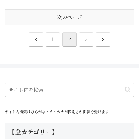
ーズですが、その人気から今年
においてロリコン属性までも内
初の試みとなるジェム内部にホ
2021年にも10周年を記念した新
包したすさまじいキャラクター
ロパーツを組み込んだストラッ
たなプロジェクトの始動が発表
となってます。
プシリーズの集大成といえるア
されました。10年という長い歴
次のページ
イテムです。そのほか発色など
史を持つ作品ですが現在でも旬
も大幅に改善されていましたの
といえる名作なので今後も目が
でその比較も行いました。古い
離せないコンテンツとなってま
アイテムのため現在入手するこ
す。（ちなみに正統続編となる
前
次
1
2
3
とは困難ですが、今年2021年に
新作タイトルは『劇場版 魔法少
は「まどマギ」シリーズ放送10
女まどか☆マギカ〈ワルプルギ
周年を記念して新たな続編の製
スの廻天〉』と命名されまし
へ
へ
作が発表されたので再びグッズ
た）古いアイテムのため現在入
が登場することに期待できます
手するのは困難ですが、前述し
たようにいまだ旬のコンテンツ
なので再び商品化および再販さ
れる可能性は大いにあります
サイト内検索はひらがな・カタカナが区別され影響を受けます
【全カテゴリー】