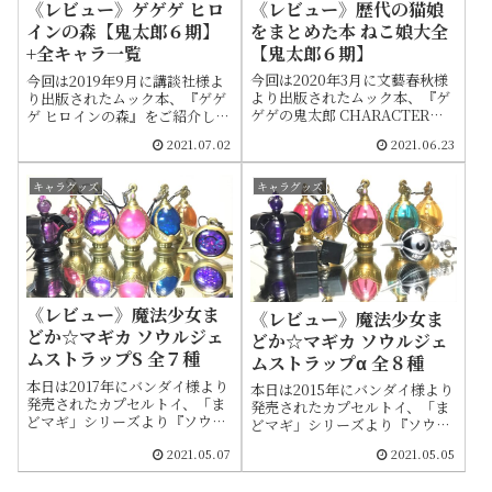
《レビュー》歴代の猫娘
《レビュー》ゲゲゲ ヒロ
をまとめた本 ねこ娘大全
インの森【鬼太郎６期】
【鬼太郎６期】
+全キャラ一覧
今回は2020年3月に文藝春秋様
今回は2019年9月に講談社様よ
より出版されたムック本、『ゲ
り出版されたムック本、『ゲゲ
ゲゲの鬼太郎 CHARACTER
ゲ ヒロインの森』をご紹介しま
BOOK ねこ娘大全』をご紹介し
す。ゲゲゲの鬼太郎6期に登場
2021.07.02
2021.06.23
ます。本誌は1968年に登場した
するヒロインをフィーチャーし
第1期から6期までを網羅的にま
た本誌ですが、特筆すべきは1
とめた書籍になりますが、主に
話限りのゲストキャラや名前も
キャラグッズ
キャラグッズ
6期のねこ娘に焦点を当てた内
与えられていない女子高生まで
容となってます。放送開始50周
も補完している点です。当ペー
年を記念して制作された6期は
ジでは収録された全キャラの名
スマホやSNSといった現代の技
簿を公開している他、この機に
術が反映され、物語も風刺的な
ご紹介したいゲストキャラを数
意味合いが込められたメッセー
名ピックアップいたしました。
ジ性の強い話も少なくありませ
本編キャプチャーも添えながら
《レビュー》魔法少女ま
《レビュー》魔法少女ま
ん。特筆すべきは妖怪側のメイ
解説しておりますのでよろしけ
どか☆マギカ ソウルジェ
どか☆マギカ ソウルジェ
ンヒロインであるねこ娘のイン
れば最後までお付き合いくださ
ムストラップS 全７種
ムストラップα 全８種
パクトで、その容姿はモデルの
い
ような美脚とクールで凛とした
本日は2017年にバンダイ様より
本日は2015年にバンダイ様より
美少女として描かれています。
発売されたカプセルトイ、「ま
発売されたカプセルトイ、「ま
人間側のメインヒロインであ
どマギ」シリーズより『ソウル
どマギ」シリーズより『ソウル
る"犬山まや"からはねこ姉さん
ジェムストラップS』をご紹介
ジェムストラップα』をご紹介
と呼ばれるほどの彼女ですが、
2021.05.07
2021.05.05
します。先日レビューした『ソ
します。「まどマギ」は2011年
好きな人の前では素直になれな
ウルジェムストラップα』から
に放送されたテレビアニメシリ
いツンデレ属性と、一定条件下
約1年半後に登場した商品で、