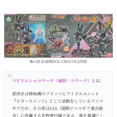
No.05 RABBIDOL CHOCOLATHE
ラビドルショコラーテ（通称：コラーテ）
とは、
表向きは姉妹機のフラッペとアイドルユニット
『ビタースイーツ』として活動をしているアニマ
ギアだが、その実はIAA（国際アニマギア連合協
会）に所属する名物受付嬢である。黒を基調とし