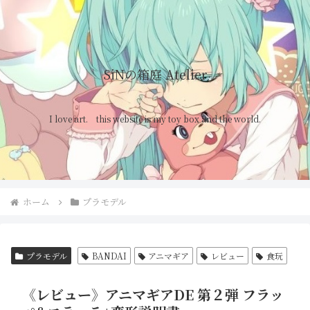
SiNの箱庭 Atelier
I love art. this website is my toy box and the world.
ホーム
プラモデル
プラモデル
BANDAI
アニマギア
レビュー
食玩
《レビュー》アニマギアDE 第２弾 フラッ