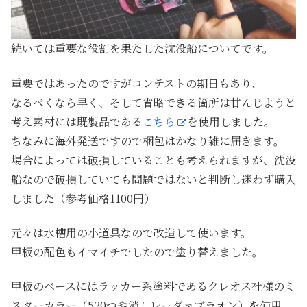
続いては重要な役割を果たした沈没船についてです。
重要ではあったのですがコンテストの期日もあり、
なるべくなら早く、そして省略できる箇所は甘んじようと
考え素材には既製品である
こちら
を使用しました。
ちなみに海外発送ですので梱包はかなり雑に届きます。
場合によっては破損していることも考えられますが、沈没
船なので破損していても問題ではないと判断し迷わず購入
しました（参考価格1100円）
元々は水槽用の小道具なので改造して使います。
甲板の配色もイマイチでしたので塗り替えました。
甲板のベースにはラッカー系塗料であるクレオス社様のミ
スターカラー（520つや消しレーダァブラオン）を使用