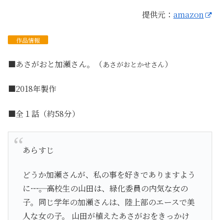
提供元：
amazon
作品
情報
■あさがおと加瀬さん。（
）
あさがおとかせさん
■2018年製作
■全１話（約58分）
あらすじ
どうか加瀬さんが、私の事を好きでありますよう
に―――…。高校生の山田は、緑化委員の内気な女の
子。同じ学年の加瀬さんは、陸上部のエースで美
人な女の子。 山田が植えたあさがおをきっかけ