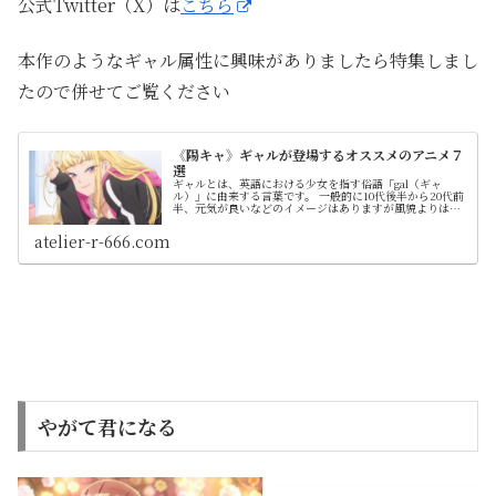
公式Twitter（X）は
こちら
本作のようなギャル属性に興味がありましたら特集しまし
たので併せてご覧ください
《陽キャ》ギャルが登場するオススメのアニメ７
選
ギャルとは、英語における少女を指す俗語「gal（ギャ
ル）」に由来する言葉です。 一般的に10代後半から20代前
半、元気が良いなどのイメージはありますが風貌よりは価
値観や文化、マインドといった概念です。そのため一言に
ギャルと表現してもそのディティールには時代と共に変遷
atelier-r-666.com
があります
やがて君になる