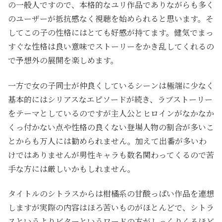
の一般人ですので、本格的なユリ作品でありながらも多く
のユーザーが抵抗感なく視聴を始められると思います。そ
してこの子の性格にはとても好感が持てます。健気でまっ
すぐな性格は良い意味でストーリーをかき乱してくれるの
で予想外の展開を楽しめます。
一方で女の子同士が仲良くしているシーンは極端に少なく
基本的にはシリアスなエピソードが続き、ラブストーリー
をテーマとしているのですが主人公とヒロインがなかなか
くっ付かない点や性格の良くない登場人物の割合が多いこ
とからも万人には勧められません。加えて出番が多いわ
けではありませんが男性キャラも数名関わってくるので苦
手な方には厳しいかもしれません。
タイトルのシトラスからは柑橘系の甘酸っぱい作品を連想
しますが実際の内容はほろ苦いものがほとんどで、シトラ
スというよりビターというワードの方がしっくりくるほど