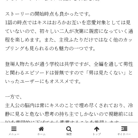
ストーリーの開始時点も良かったです。
1話の時点ではキスはおろかお互いを恋愛対象としては見
ていないので、初々しい二人が次第に親密になっていく過
程を楽しめます。また、主役ふたりだけではなく他のカッ
プリングも見られるのも魅力の一つです。
登場人物たちが通う学校は共学ですが、全編を通して男性
と関わるエピソードは皆無ですので「男は見たくない」と
いったユーザーにもオススメです。
一方で、
主人公の脳内は常にキスのことで埋め尽くされており、冷
静に見ると危ない思考の持ち主でしかないので視聴前には
IQを意図的に下げてから鑑賞することを推奨します。
メニュー
ホーム
検索
トップ
サイドバー
ただ後味の悪いエピソードはほぼ見られず、幸せそうな微