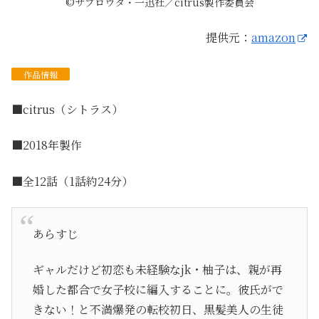
©サブロウタ・一迅社／citrus製作委員会
提供元：
amazon
作品
情報
■citrus（シトラス）
■2018年製作
■全12話（1話約24分）
あらすじ
ギャルだけど初恋も未経験なjk・柚子は、親が再
婚した都合で女子校に編入することに。彼氏がで
きない！と不満爆発の転校初日、黒髪美人の生徒