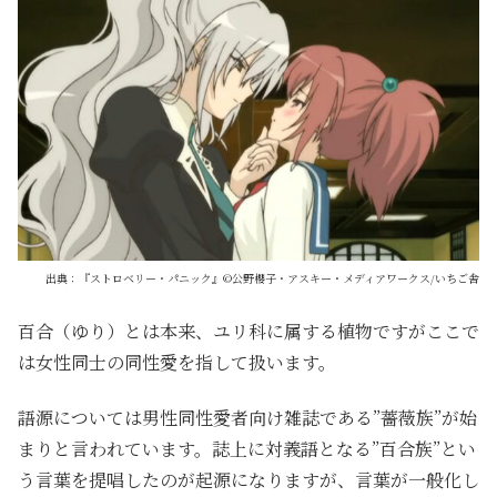
出典：『ストロベリー・パニック』©公野櫻子・アスキー・メディアワークス/いちご舎
百合（ゆり）とは本来、ユリ科に属する植物ですがここで
は女性同士の同性愛を指して扱います。
語源については男性同性愛者向け雑誌である”薔薇族”が始
まりと言われています。誌上に対義語となる”百合族”とい
う言葉を提唱したのが起源になりますが、言葉が一般化し