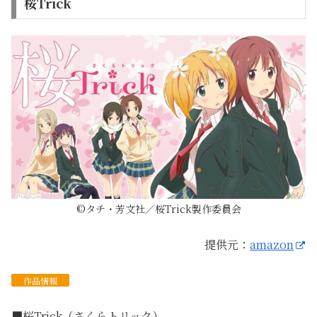
桜Trick
©タチ・芳文社／桜Trick製作委員会
提供元：
amazon
作品
情報
■桜Trick（さくらトリック）