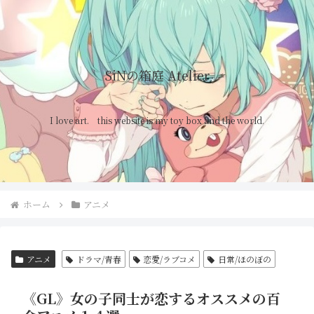
SiNの箱庭 Atelier
I love art. this website is my toy box and the world.
ホーム
アニメ
アニメ
ドラマ/青春
恋愛/ラブコメ
日常/ほのぼの
《GL》女の子同士が恋するオススメの百