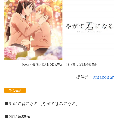
©2018 仲谷 鳰／ＫＡＤＯＫＡＷＡ／やがて君になる製作委員会
提供元：
amazon
作品
情報
■やがて君になる（やがてきみになる）
■2018年製作