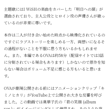
主題歌にはI WiSHの楽曲をカバーした「明日への扉」が
選曲されており、主人公役とヒロイン役の声優さんが歌っ
ているのが非常に尊いです。
本作は二人が付き合い始めた時点から映像化されているの
ですぐにラブストーリーを楽しめる一方、両想いになるそ
の過程がないことを不服に思う方もいるかもしれませ
ん。また、本編であるOVAは約58分（配信サイトでは3話
に分割されている場合もあります）しかないので原作を知
らない場合はボリューム不足に感じる方もいると思いま
す。
OVAが劇場公開される前にはアニメーションクリップ「キ
ミノヒカリ」がYouTube上で公開され大きな反響を呼び
ました。この動画では奥華子氏の「君の笑顔 (album
ver.)」がイメージソングとして使用され、そのような背