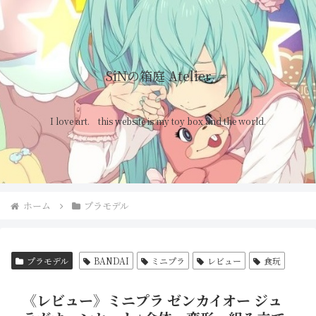
SiNの箱庭 Atelier
I love art. this website is my toy box and the world.
ホーム
プラモデル
プラモデル
BANDAI
ミニプラ
レビュー
食玩
《レビュー》ミニプラ ゼンカイオー ジュ