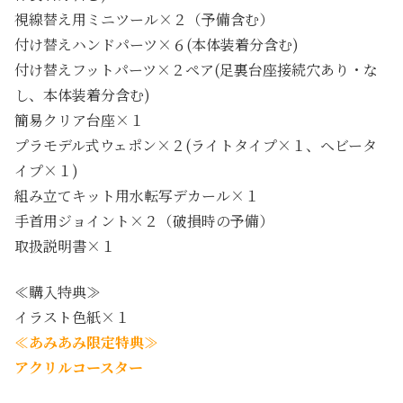
視線替え用ミニツール×２（予備含む）
付け替えハンドパーツ×６(本体装着分含む)
付け替えフットパーツ×２ペア(足裏台座接続穴あり・な
し、本体装着分含む)
簡易クリア台座×１
プラモデル式ウェポン×２(ライトタイプ×１、ヘビータ
イプ×１)
組み立てキット用水転写デカール×１
手首用ジョイント×２（破損時の予備）
取扱説明書×１
≪購入特典≫
イラスト色紙×１
≪あみあみ限定特典≫
アクリルコースター