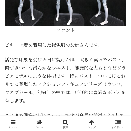
フロント
ビキニ水着を着用した褐色肌のお姉さんです。
活発な印象を受ける日に焼けた肌、大きく実ったバスト、
肉づきつつも滑らかなウエスト、健康的な太ももなどグラ
ビアモデルのような体型です。特にバストについてはこれ
までに登場したアクションフィギュアシリーズ（ウルフ、
ワスプガール、幻鬼）の中では、圧倒的に豊満なボディを
有します。
これまで同様に1/12スケールですが身長は前述した3人の
中で最も低いです。
メニュー
ホーム
検索
トップ
サイドバー