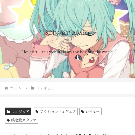
SiNの箱庭 Atelier
I love art. this website is my toy box and the world.
ホーム
フィギュア
フィギュア
アクションフィギュア
レビュー
蝸之殼スタジオ