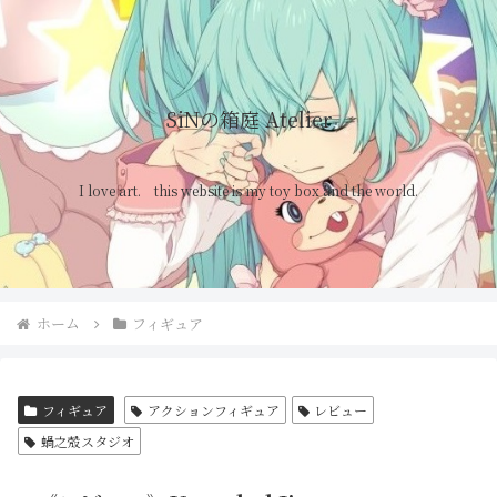
SiNの箱庭 Atelier
I love art. this website is my toy box and the world.
ホーム
フィギュア
フィギュア
アクションフィギュア
レビュー
蝸之殼スタジオ