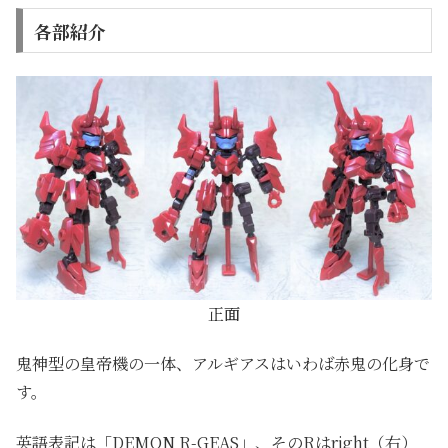
各部紹介
正面
鬼神型の皇帝機の一体、アルギアスはいわば赤鬼の化身で
す。
英語表記は「DEMON R-GEAS」、そのRはright（右）