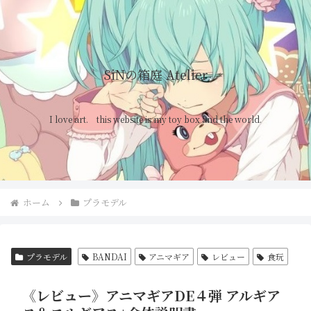
SiNの箱庭 Atelier
I love art. this website is my toy box and the world.
ホーム
プラモデル
プラモデル
BANDAI
アニマギア
レビュー
食玩
《レビュー》アニマギアDE４弾 アルギア