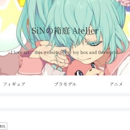
SiNの箱庭 Atelier
I love art. this website is my toy box and the world.
フィギュア
プラモデル
アニメ
食玩