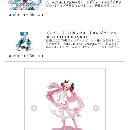
す。 YouTube上で試聴可能かつ公式チャンネルより公開さ
れているライブ映像をまとめました。動画を添付しており
ますのでダウンロード等せずに視聴できます。 各ライブの
セットリストをすべて記載していますので情報収集にもご
atelier-r-666.com
活用ください
《レビュー》1/1 カップヌードルのプラモデル
BEST HIT CHRONICLE
本日は2020年9月にバンダイスピリッツ様から発売された
プラモデル、『BEST HIT CHRONICLE（ベストヒットク
ロニクル）』シリーズより1/1カップヌードルをご紹介しま
す。 カップヌードルは1971年9月に登場し今年で生誕50周
年になりますが、時代とともにそのデザインを変えている
atelier-r-666.com
ため当プラモデルは2020年に流通しているモノをモデルと
しています。 しかし2021年6月、フタ止めシールが廃止と
なり37年（シールの登場は1984年の為）の歴史に幕を閉じ
ました。そのため記念品としての価値も帯びました。