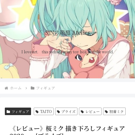
SiNの箱庭 Atelier
I love art. this website is my toy box and the world.
ホーム
フィギュア
フィギュア
TAITO
プライズ
レビュー
初音ミク
《レビュー》桜ミク 描き下ろしフィギュア