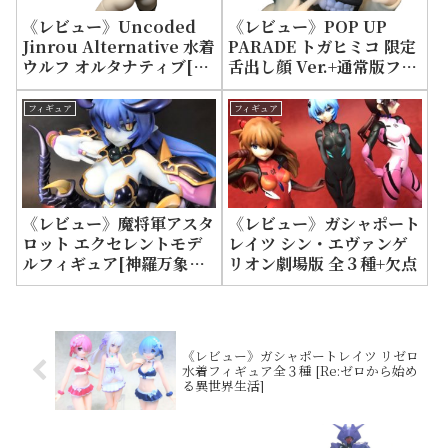
《レビュー》Uncoded
《レビュー》POP UP
Jinrou Alternative 水着
PARADE トガヒミコ 限定
ウルフ オルタナティブ[蝸
舌出し顔 Ver.+通常版フィ
之殼スタジオ]+違いを比較
ギュアとの違い
フィギュア
フィギュア
《レビュー》魔将軍アスタ
《レビュー》ガシャポート
ロット エクセレントモデ
レイツ シン・エヴァンゲ
ルフィギュア[神羅万象チ
リオン劇場版 全３種+欠点
ョコ]
《レビュー》ガシャポートレイツ リゼロ
水着フィギュア全３種 [Re:ゼロから始め
る異世界生活]