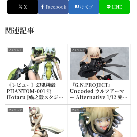
X
Facebook
はてブ
LINE
関連記事
フィギュア
フィギュア
《レビュー》幻鬼機殻
『G.N.PROJECT』
PHANTOM-001 蛍
Uncoded ウルフアーマ
Hotaru [蝸之殼スタジ
ー Alternative 1/12 完成
オ]+注意点
品アクションフィギュア
[蝸之殼スタジオ]
フィギュア
フィギュア