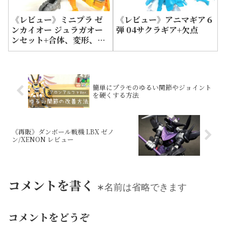
《レビュー》ミニプラ ゼ
《レビュー》アニマギア６
ンカイオー ジュラガオー
弾 04サクラギア+欠点
ンセット+合体、変形、組
み立て説明書
簡単にプラモのゆるい関節やジョイント
を硬くする方法
《再販》ダンボール戦機 LBX ゼノ
ン/XENON レビュー
コメントを書く
∗名前は省略できます
コメントをどうぞ