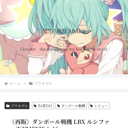
SiNの箱庭 Atelier
I love art. this website is my toy box and the world.
ホーム
プラモデル
プラモデル
BANDAI
ダンボール戦機
レビュー
《再販》ダンボール戦機 LBX ルシファ