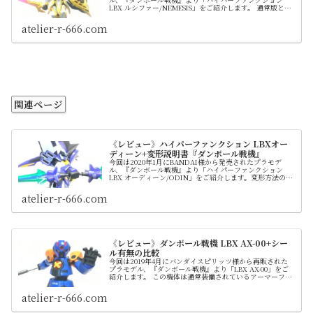
LBX ルシファー/NEMESIS」をご紹介します。 通常版との
違いを比較しつつ互換性、欠点にも触れてます。ちなみに
再販はおよそ7年ぶりになります。 「ハイパーファンクシ
atelier-r-666.com
ョン」シリーズとは、 通常版ではオミットされている骨格
フレーム「コアスケルトン」を内蔵した精密モデルシリー
ズです。多色成形とホイルシールで未塗装でも設定通りの
色分けを実現してます。
関連ページ
《レビュー》ハイパーファンクション LBXオー
ディーン+変形説明書『ダンボール戦機』
今回は2020年1月にBANDAI様から発売されたプラモデ
ル、『ダンボール戦機』より「ハイパーファンクション
LBX オーディーン/ODIN」をご紹介します。変形方法の説
明書も載せましたので、紙を紛失してしまった際などにご
活用ください。 アニメ１期の主人公、山野バンが操作する
atelier-r-666.com
LBXの最終形態。 その名は北欧神話の主神オーディンに由
来し、必殺ファンクションである「グングニル」は件の神
が持つとされる槍の名を冠しています。 「HF」シリーズ
では初のラインナップのため再販ではなく完全新規造形の
新作として発売されました。
《レビュー》ダンボール戦機 LBX AX-00+シー
ル有無の比較
今回は2019年4月にバンダイスピリッツ様から再販された
プラモデル、『ダンボール戦機』より「LBX AX-00」をご
紹介します。 この機体は通常装備されているアーマーフレ
ームを持たない、保護用のカバーパッドのみを装着した高
性能コアスケルトンという設定です。 主人公、山野バンが
atelier-r-666.com
最初に手にしたLBXであり、物語のすべてが始まったダン
ボール戦機の原点となる重要な機体です。