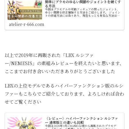
簡単にプラモのゆるい関節やジョイントを硬くす
る方法
今回はプラモデルや可動フィギュアの弱ったジョイント、
ゆるい関節を修正補強する方法をご紹介します。 ジョイン
トの修繕方法には色々あり、現在もっとも有名な方法は
「パーマネントマットバーニッシュ」を使ったやり方です
が購入後ほかに使い道がなかったり、また取り扱い店舗も
atelier-r-666.com
限られるというデメリットもあるのでここでは入手しやす
い「アロンアルファ」を使った方法を解説します。 写真や
テキストだけでは伝わらないこともあると思い動画も制作
しました
以上で2019年に再販された「LBX ルシファ
ー/NEMESIS」の素組みレビューを終えたいと思います、
ここまでお付き合いいただきありがとうございました
LBXの上位モデルであるハイパーファンクション版のルシ
ファーもこちらでご紹介しております、よろしければ合わ
せてご覧ください
《レビュー》ハイパーファンクション ルシファ
ー 通常版との違いも比較
今回は2020年3月にBANDAI様から再販されたプラモデ
ル、『ダンボール戦機』より「ハイパーファンクション