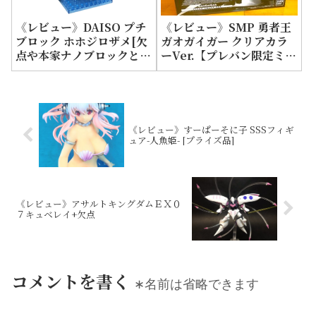
《レビュー》DAISO プチ
《レビュー》SMP 勇者王
ブロック ホホジロザメ[欠
ガオガイガー クリアカラ
点や本家ナノブロックとの
ーVer.【プレバン限定ミニ
違い]
プラ】
《レビュー》すーぱーそに子 SSSフィギ
ュア-人魚姫- [プライズ品]
《レビュー》アサルトキングダムＥＸ０
７キュベレイ+欠点
コメントを書く
∗名前は省略できます