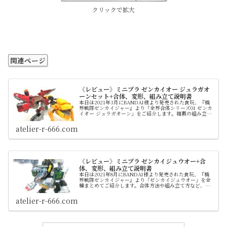
クリックで拡大
関連ページ
《レビュー》ミニプラ ゼンカイオー ジュラガオ
ーンセット+合体、変形、組み立て説明書
本日は2021年3月にBANDAI様より発売された食玩、『機
界戦隊ゼンカイジャー』より「全界合体シリーズ01 ゼンカ
イオー ジュラガオーン」をご紹介します。箱裏の組み立て
方や別紙の説明書もすべて添付していますので紛失してし
まった際にもご活用ください。また、写真はシールありと
atelier-r-666.com
なしの2パターン記載していますので参考にもどうぞ。 ゼ
ンカイジャーのミニプラシリーズ一作目となったアイテム
です。 同日にはバラ売りも行われていますが、当ページで
は全5種がひと箱にまとめられたセット版の紹介となりま
す。価格や内容についてはまったく同一のものとなりま
す。唯一、単品をまとめて梱包するための外箱の有無の違
《レビュー》ミニプラ ゼンカイジュウオー+合
いはあります。
体、変形、組み立て説明書
本日は2021年8月にBANDAI様より発売された食玩、『機
界戦隊ゼンカイジャー』より「ゼンカイジュウオー」を全
種まとめてご紹介します。合体方法や組み立て方など、す
べての説明書も記載しているので紛失してしまった場合な
どにもご活用ください。 完成品は４つの部位に分けられ、
atelier-r-666.com
それぞれ単品として売られる形式のため実質1,440円（税抜
き）の商品です。