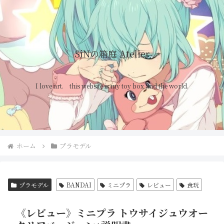
SiNの箱庭 Atelier
I love art. this website is my toy box and the world.
ホーム
プラモデル
プラモデル
BANDAI
ミニプラ
レビュー
食玩
《レビュー》ミニプラ トウサイジュウオー