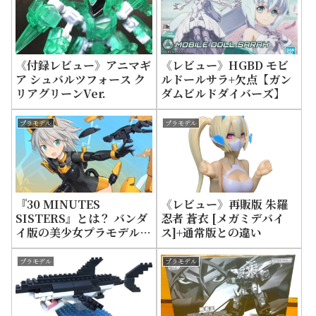
《付録レビュー》アニマギ
《レビュー》HGBD モビ
ア シュバルツフォース ク
ルドールサラ+欠点【ガン
リアグリーンVer.
ダムビルドダイバーズ】
プラモデル
プラモデル
『30 MINUTES
《レビュー》再販版 朱羅
SISTERS』とは？ バンダ
忍者 蒼衣 [メガミデバイ
イ版の美少女プラモデル
ス]+通常版との違い
+最新情報
プラモデル
プラモデル