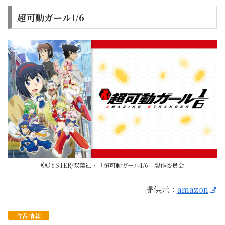
超可動ガール1/6
©OYSTER/双葉社・「超可動ガール1/6」製作委員会
提供元：
amazon
作品
情報