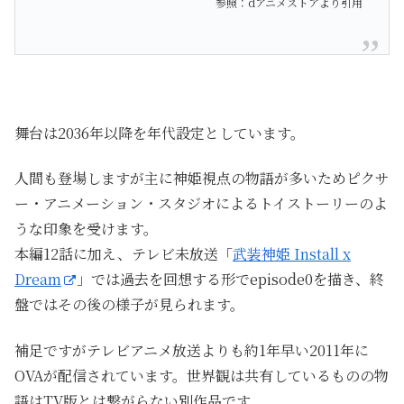
参照：dアニメストア
より引用
舞台は2036年以降を年代設定としています。
人間も登場しますが主に神姫視点の物語が多いためピクサ
ー・アニメーション・スタジオによるトイストーリーのよ
うな印象を受けます。
本編12話に加え、テレビ未放送「
武装神姫 Install x
Dream
」では過去を回想する形でepisode0を描き、終
盤ではその後の様子が見られます。
補足ですがテレビアニメ放送よりも約1年早い2011年に
OVAが配信されています。世界観は共有しているものの物
語はTV版とは繋がらない別作品です。