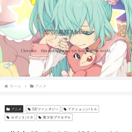
SiNの箱庭 Atelier
I love art. this website is my toy box and the world.
ホーム
アニメ
アニメ
SF/ファンタジー
アクション/バトル
ロボット/メカ
美少女プラモデル