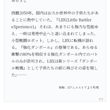
あらすじ
西暦2050年。国内はおろか世界中の子供たちがあ
ることに熱中していた。『LBX(Little Battler
eXperience)』 それは、あまりにも強力な性能ゆ
え、一時は発売中止へと追い込まれてしまった、
小型戦闘ロボット。しかし、LBXに転機が訪れ
る。『強化ダンボール』の登場である。あらゆる
衝撃の80%を吸収する強化ダンボール内でのバト
ルのみが許可され、LBXは新シリーズ『ダンボー
ル戦機』として子供たちの前に再びその姿を現し
た―――。
参照：dアニメストア
より引用