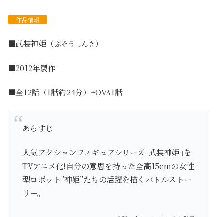
作品
情報
■武装神姫（
）
ぶそうしんき
■2012年製作
■全12話（1話約24分）+OVA1話
あらすじ
人気アクションフィギュアシリーズ｢武装神姫｣を
TVアニメ化!自分の意思を持った全高15cmの女性
型ロボット”神姫”たちの活躍を描くバトルストー
リー。