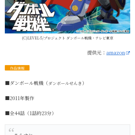
(C)LEVEL-5/プロジェクト ダンボール戦機・テレビ東京
提供元：
amazon
作品
情報
■ダンボール戦機（
）
ダンボールせんき
■2011年製作
■全44話（1話約23分）