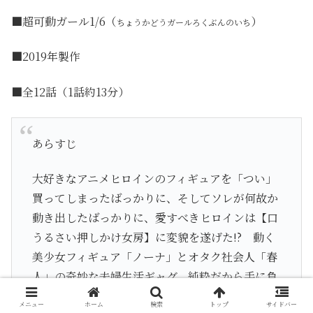
■超可動ガール1/6（
）
ちょうかどうガールろくぶんのいち
■2019年製作
■全12話（1話約13分）
あらすじ
大好きなアニメヒロインのフィギュアを「つい」
買ってしまったばっかりに、そしてソレが何故か
動き出したばっかりに、愛すべきヒロインは【口
うるさい押しかけ女房】に変貌を遂げた!? 動く
美少女フィギュア「ノーナ」とオタク社会人「春
人」の奇妙な夫婦生活ギャグ。純粋だから手に負
えない「愛すべきちっちゃい」は無敵です!?
メニュー
ホーム
検索
トップ
サイドバー