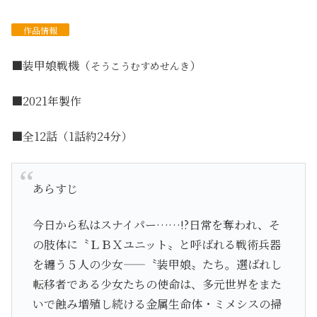
作品
情報
■装甲娘戦機（
）
そうこうむすめせんき
■2021年製作
■全12話（1話約24分）
あらすじ
今日から私はスナイパー……!?日常を奪われ、そ
の肢体に〝ＬＢＸユニット〟と呼ばれる戦術兵器
を纏う５人の少女――〝装甲娘〟たち。選ばれし
転移者である少女たちの使命は、多元世界をまた
いで蝕み増殖し続ける金属生命体・ミメシスの掃