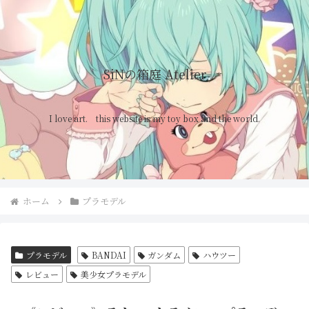
SiNの箱庭 Atelier
I love art. this website is my toy box and the world.
ホーム
プラモデル
プラモデル
BANDAI
ガンダム
ハウツー
レビュー
美少女プラモデル